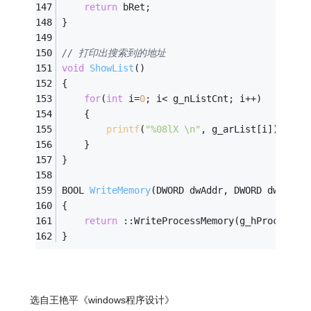
return
 bRet;
}
// 打印出搜索到的地址
void
ShowList
()
{
for
(
int
 i=
0
; i< g_nListCnt; i++)
	{
printf
(
"%08lX \n"
, g_arList[i]);
	}
}
BOOL 
WriteMemory
(DWORD dwAddr, DWORD dwValue
{
return
 ::WriteProcessMemory(g_hProcess, 
}
选自王艳平《windows程序设计》