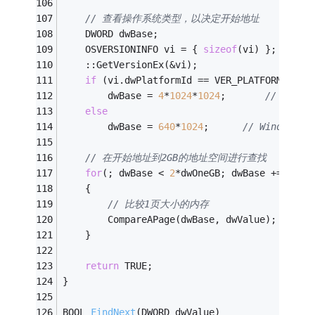
// 查看操作系统类型，以决定开始地址
	DWORD dwBase;
	OSVERSIONINFO vi = { 
sizeof
(vi) };
	::GetVersionEx(&vi);
if
 (vi.dwPlatformId == VER_PLATFORM_WIN3
		dwBase = 
4
*
1024
*
1024
;		
else
		dwBase = 
640
*
1024
;		
// Windows 
// 在开始地址到2GB的地址空间进行查找
for
(; dwBase < 
2
*dwOneGB; dwBase += dwOn
	{
// 比较1页大小的内存
		CompareAPage(dwBase, dwValue);
	}
return
 TRUE;
}
BOOL 
FindNext
(DWORD dwValue)