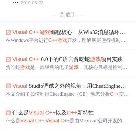
2010-05-22
——到底了——
Visual
C++
游戏
编程核心：从Win32消息循环到双缓冲渲染实战
在Windows平台进行
C++
游戏
开发，理解底层运行机制是
关键。从计算机图形学基础概念出发，图形渲染的核心原
理在于将数据通过特定接口转化为屏幕像素，其中双缓冲
Visual
C++
6.0下的C语言贪吃蛇
游戏
项目实践
技术是解决画面撕裂与闪烁的经典方案，通过前台与后台
缓冲区的交换实现平滑视觉输出。在工程实践中，
Visual
贪吃蛇
游戏
是一款经典的电子
游戏
，其核心目标是控制一
C++
与Win32 API的结合提供了最直接的路径，其消息驱动
条不断增长的蛇，通过吃掉出现在屏幕上的食物来获得分
模型是理解实时交互程序的基础。通过改造消息循环，引
数。
游戏
的规则简单明了：蛇移动时，需要玩家不断输入
入高精度计时器与增量时间（deltaTime）计算，开发者可
Visual
Studio调试之外的视角：用CheatEngine动态分析
方向控制蛇的移动，以避免蛇头撞到自己的身体或者
游戏
以构建稳定的
游戏
循环，这是实现实时模拟与流畅体验的
边界。每当蛇吃掉一个食物，它的长度会增加一节，
游戏
本文介绍了如何利用CheatEngine（CE）动态分析
C++
变量
技术核心。这些底层知识对
难度也随之增加。
游戏
继续进行，直到蛇头撞到身体或者
内存地址
与值的变化，为开发者提供了一种跳出
Visual
Stu
边界，
游戏
结束。
游戏
除了基本的移动与吃食外，还可以
dio调试器的全新视角。通过构建可观测的
C++
测试程序，
根据不同的设计进行扩展，比如增加特殊食物、设置不同
什么是
Visual
C++
以及
C++
新特性
结合CE的内存扫描功能，开发者可以直观观察栈变量的生
的关卡难度、引入计时器限制等，丰富
游戏
的玩法和挑
命周期、地址变化规律及精确值扫描的实际应用。这种技
什么是
Visual
C++
Visual
C++
是由Microsoft公司开发的可
战。
术与调试器形成互补，特别适用于逆向工程和底层内存分
视化集成编程软件Microsoft
Visual
Studio的成员之一。
Vis
析。
ual
C++
以
C++
语言为基础，并结合MFC进行编程。 长期