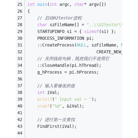
int
main
(
int
 argc, 
char
* argv[])
{
// 启动02testor进程
char
 szFileName[] = 
"..\\02testor\\debug
	STARTUPINFO si = { 
sizeof
(si) };
	PROCESS_INFORMATION pi;
	::CreateProcess(
NULL
, szFileName, 
NULL
, 
							CREATE_NEW_CONS
// 关闭线程句柄，既然我们不使用它
	::CloseHandle(pi.hThread);
	g_hProcess = pi.hProcess;
// 输入要修改的值
int
	iVal;
printf
(
" Input val = "
);
scanf
(
"%d"
, &iVal);
// 进行第一次查找
	FindFirst(iVal);