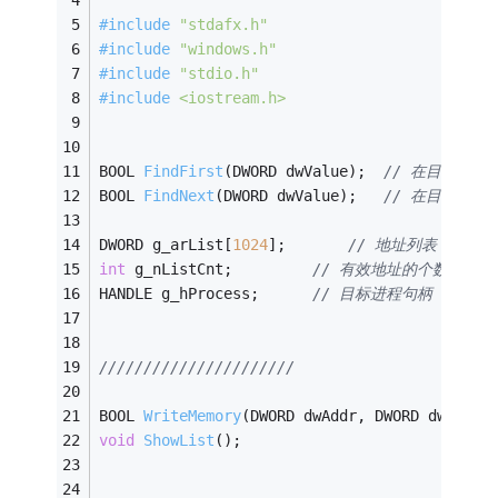
#
include
"stdafx.h"
#
include
"windows.h"
#
include
"stdio.h"
#
include
<iostream.h>
BOOL 
FindFirst
(DWORD dwValue)
;	
// 在目标进
BOOL 
FindNext
(DWORD dwValue)
;	
// 在目标进程
DWORD g_arList[
1024
];		
// 地址列表
int
 g_nListCnt;			
// 有效地址的个数
HANDLE g_hProcess;		
// 目标进程句柄
//////////////////////
BOOL 
WriteMemory
(DWORD dwAddr, DWORD dwValue
void
ShowList
()
;