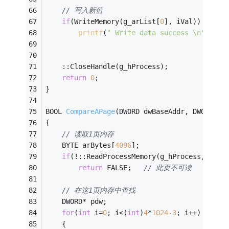
// 写入新值
if
(WriteMemory(g_arList[
0
], iVal))
printf
(
" Write data success \n"
);	
	::CloseHandle(g_hProcess);
return
0
;
}
BOOL 
CompareAPage
(DWORD dwBaseAddr, DWORD dw
{
// 读取1页内存
	BYTE arBytes[
4096
];
if
(!::ReadProcessMemory(g_hProcess, (LPV
return
 FALSE;	
// 此页不可读
// 在这1页内存中查找
	DWORD* pdw;
for
(
int
 i=
0
; i<(
int
)
4
*
1024
-3
; i++)
	{