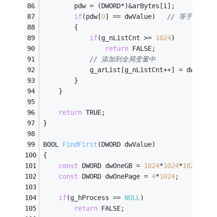
		pdw = (DWORD*)&arBytes[i];
if
(pdw[
0
] == dwValue)	
// 等于要查找
		{
if
(g_nListCnt >= 
1024
)
return
 FALSE;
// 添加到全局变量中
			g_arList[g_nListCnt++] = dwBaseA
		}
	}
return
 TRUE;
}
BOOL 
FindFirst
(DWORD dwValue)
{
const
 DWORD dwOneGB = 
1024
*
1024
*
1024
;	
const
 DWORD dwOnePage = 
4
*
1024
;		
// 4
if
(g_hProcess == 
NULL
)
return
 FALSE;