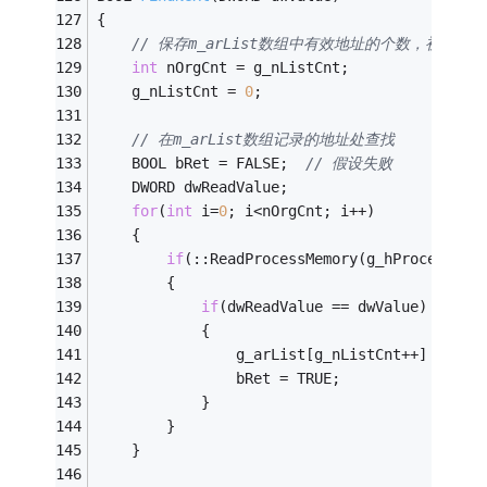
{
// 保存m_arList数组中有效地址的个数，初始化新的m
int
 nOrgCnt = g_nListCnt;
	g_nListCnt = 
0
;	
// 在m_arList数组记录的地址处查找
	BOOL bRet = FALSE;	
// 假设失败	
	DWORD dwReadValue;
for
(
int
 i=
0
; i<nOrgCnt; i++)
	{
if
(::ReadProcessMemory(g_hProcess, (
		{
if
(dwReadValue == dwValue)
			{
				g_arList[g_nListCnt++] = g_
				bRet = TRUE;
			}
		}
	}