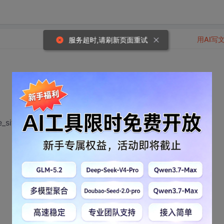
用AI写
服务超时,请刷新页面重试
site");