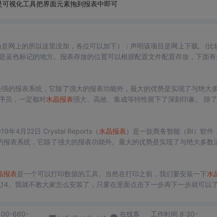
是可视化工具把界面元素拖到报表中即可
，因为是网上的所以这里没加，各位可以加下）：声明该项目是网上下载。(比
就是蓝色标记的地方。报表存放的位置可以根据配置文件配置存放，下面有
以通过官方网站中软件中获取，软件名称为（CR2008_SP1_55225）
业、功能最强的报表系统，它除了强大的报表功能外，最大的优势是实现了与绝大
程序员，一定都对
水晶报表
强大、高效、集成等特性留下了深刻印象。 除
报表功能升级的需求，如果能结合
水晶报表
这一强大的工具，往往能事半
22日 Crystal Reports（
水晶报表
）是一款商务智能（BI）软件
的报表系统，它除了强大的报表功能外。最大的优势是实现了与绝大多数
序员，一定都对
水晶报表
强大、高效、集成等特性留下了深刻印象。 除了
晶报表
是一个可以打印数据的工具。当然在打印之前，我们要安装一下
水
13_0_14。我就不教大家怎么安装了，只要在里面点击下一步再下一步就可以
否安装成功了：首先来到项目解决方案，找到你要
水晶报表
的区域，在区
400-660-
在线客
工作时间 8:30-