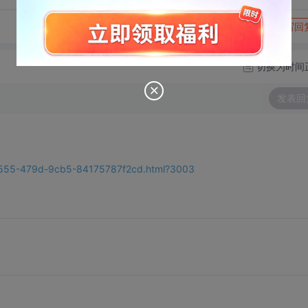
转发到动态
举报
写回
切换为时间
发表回
-2555-479d-9cb5-84175787f2cd.html?3003