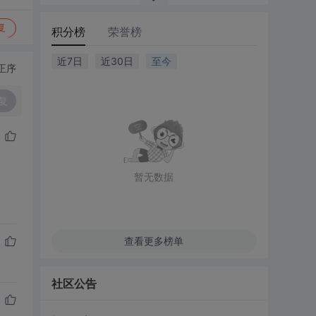
复
积分榜
荣誉榜
近7日
近30日
至今
正序
复
暂无数据
查看更多榜单
社区公告