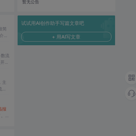
暂无公告
试试用AI创作助手写篇文章吧
较简
介
+ 用AI写文章
多数流
了开发
功
，主
流行
开发
晶报
了。如
域那