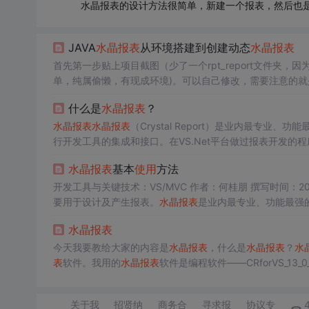
水晶报表的设计方法很简单，新建一个报表，然后也
JAVA
水晶报表
从环境搭建到创建动态
水晶报表
首先第一步贴上项目截图（少了一个rpt_report文件夹
单，纯属偷懒，有现成环境)。可以自己修改，需要注意的
绍。 第一：crystalreportviewers11这个文件夹可
什么是
水晶报表
？
水晶报表
水晶报表
（Crystal Report）是业内最专
行开发工具的集成和接口。在VS.Net平台做过报表开发的
新程序外，在工作中我们常需要接触到很多较早的软件系统
水晶报表
基本
使用
方法
倍。 VB是以
开发工具与关键技术：VS/MVC 作者：何桂朋 撰写时间：2019年4月
要用于设计及产生报表。
水晶报表
是业内最专业、功能最强
开发工具的集成和接口。在VS.Net平台做过报表开发的程
水晶报表
新...
今天我要教给大家的内容是
水晶报表
，什么是
水晶报表
？
水
表
软件。我用的
水晶报表
软件是编程软件——CRforVS_
果你们不知道是否安装成功，那么我教大家怎样判断一下是
里新建一个PrintRe...
关于我
招贤纳
商务合
寻求报
协议专