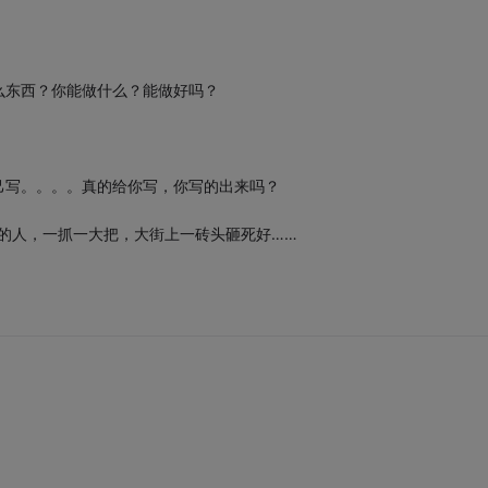
么东西？你能做什么？能做好吗？
己写。。。。真的给你写，你写的出来吗？
ing的人，一抓一大把，大街上一砖头砸死好……