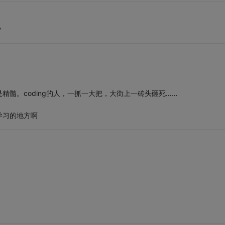
？
髓。coding的人，一抓一大把，大街上一砖头砸死……
学习的地方啊