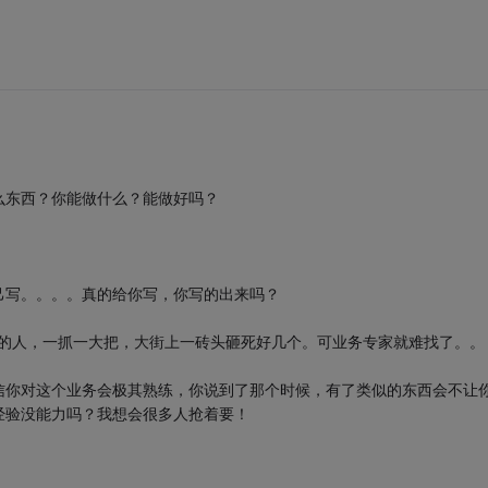
么东西？你能做什么？能做好吗？
己写。。。。真的给你写，你写的出来吗？
ing的人，一抓一大把，大街上一砖头砸死好几个。可业务专家就难找了。。
信你对这个业务会极其熟练，你说到了那个时候，有了类似的东西会不让
经验没能力吗？我想会很多人抢着要！