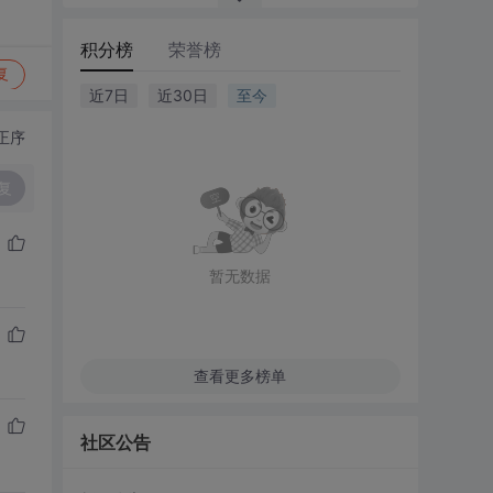
积分榜
荣誉榜
复
近7日
近30日
至今
正序
复
暂无数据
查看更多榜单
社区公告