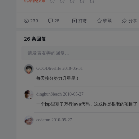
给本帖投票
239
26
打赏
分享
收藏
26 条
回复
请发表友善的回复…
GOODlivelife
2010-05-31
每天接分努力升星星！
dinghun8leech
2010-05-27
一个jsp里塞了万行java代码，这或许是很老的项目
coderun
2010-05-27