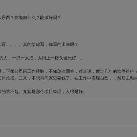
么东西？你能做什么？能做好吗？
己写。。。。真的给你写，你写的出来吗？
ing的人，一抓一大把，大街上一砖头砸死好……
槽，下家公司问工作经验，不知怎么回答，难道说，做过几年的软件维护
工作难找。二来，不想再问家里要钱了。在工作中表现自己，，然后主动
来的瞧不起。尤其是那个项目经理，人很是好。