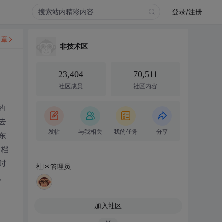
登录/注册
文章
非技术区
23,404
70,511
社区成员
社区内容
的
去
发帖
与我相关
我的任务
分享
东
文档
时
社区管理员
。
加入社区