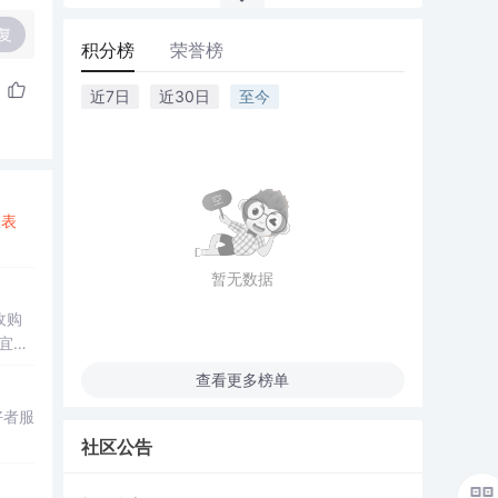
复
积分榜
荣誉榜
近7日
近30日
至今
报表
暂无数据
收购
便宜，
查看更多榜单
爱好者服
社区公告