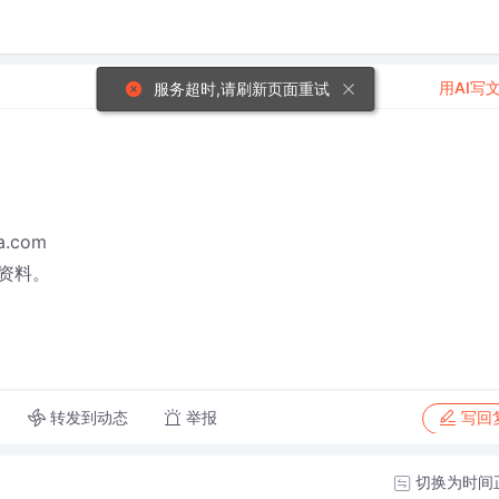
用AI写
服务超时,请刷新页面重试
na.com
资料。
转发到动态
举报
写回
切换为时间