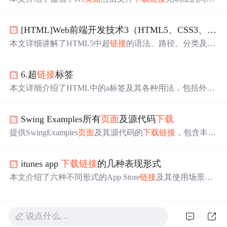
及其解决方案。内容涉及微信
链接
被拦截的原因，如举
报、违规内容等，并提出两种解决策略：通过JS防封接口
[HTML]Web前端开发技术3（HTML5、CSS3、JavaScript ）超
实现微信内跳转浏览器
下载
，以及微信域名防封技术，确
保用户能在微信内正常访问和
下载
APP，提升推广转化
本文详细讲解了HTML5中超
链接
的语法、路径、分类及其
率。
应用，包括HTTP文件
下载
、FTP站点访问、图像
链接
、电
子邮件
链接
等。此外，还介绍了浮动框架的使用，以及如
6.超
链接
标签
何在浮动框架中嵌入网页内容。通过课后练习，读者将掌
握制作浮动框架
页面
、公民基本道德规范
页面
、中国名牌
本文详细介绍了HTML中的a标签及其各种用法，包括外部
大学简介
页面
以及简易灯箱画廊的技术。
链接
、内部
链接
、空
链接
、文件
链接
、锚点
链接
、函数
链
接
以及与iframe的配合。讲解了target属性用于控制新窗口
Swing Examples所有
页面
及源代码
下载
打开，title属性用于设置提示信息，以及如何通过a标签实
现
页面
内跳转、文件
下载
、执行JS函数等。同时展示了a标
提供SwingExamples
页面
及其源代码的
下载
链接
，包含丰富
签与iframe结合在
页面
跳转中的应用。
的Swing组件示例。此外还涉及Eclipse的相关知识。
itunes app
下载
链接
的几种表现形式
本文介绍了六种不同形式的App Store
链接
及其使用场景。
包括通过iTunes打开应用
下载
页面
的
链接
、适配微信扫描
的
链接
、包含应用名称拼音的
链接
等。这些
链接
可用于不
同平台的应用推广。
说点什么…