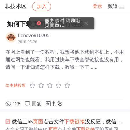
非技术区
登录
频道
加入
帖子详情
社区
非技术区
服务超时,请刷新
如何下载页面及其所有链接
页面重试
Lenovo910205
2010-05-26
在网上看到了一份教程，我想将他下载到本机上，不用
通过网络也能看。我用过快车下载全部链接也没有用，
请问一下谁知道怎样下载，教我一下了……
给本帖投票
128
回复
打赏
微信上h5
页面
点击文件
下载
链接
没反应，微信内直接
本文介绍了微信中H5
页面
点击文件
下载
链接
无响应的问题