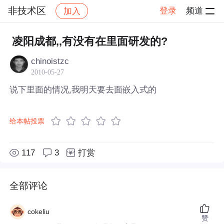
非技术区
登录
频道
加入
帖子详情
社区
非技术区
凌阳成都,,有没有在里面研发的?
chinoistzc
2010-05-27
说下里面的情况,我明天要去面嵌入式的
给本帖投票
117
3
打赏
全部评论
cokeliu
赞