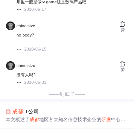
那里一般是做tv game还是数码产品吧
2010-06-17
chinoistzc
赞
no body?
2010-06-15
chinoistzc
赞
没有人吗?
2010-05-31
——到底了——
成都
IT公司
本文概述了
成都
地区各大知名信息技术企业的
研发
中心，
包括Nokia、Intel、Microsoft、IBM等在内的多家公司及其
在
成都
的
研发
机构，同时提及了
成都
作为中国西部科技创