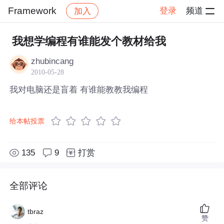
Framework
登录
频道
加入
帖子详情
社区
Framework
我想学编程有谁能发个教材给我
zhubincang
2010-05-28
我对电脑还是盲着 有谁能教教我编程
给本帖投票
135
9
打赏
全部评论
tbraz
赞