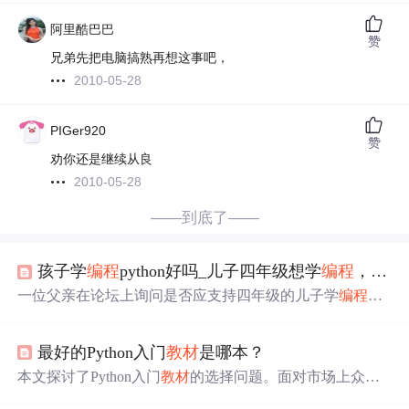
阿里酷巴巴
赞
兄弟先把电脑搞熟再想这事吧，
2010-05-28
PIGer920
赞
劝你还是继续从良
2010-05-28
——到底了——
孩子学
编程
python好吗_儿子四年级想学
编程
，该支持吗？这些人的回复亮了
一位父亲在论坛上询问是否应支持四年级的儿子学
编程
，
引发了家长们关于孩子学习
编程
时机的讨论。有人主张先
打好数学英语基础，有人分享孩子成功学习
编程
的经验，
最好的Python入门
教材
是哪本？
还有人建议采用图形化
编程
降低入门难度。尽管观点各
异，但关键在于确定孩子是否真正感兴趣，并选择适合他
本文探讨了Python入门
教材
的选择问题。面对市场上众多
们的学习路径。图形化
编程
工具如Scratch使得低龄孩子也
的Python入门书籍，初学者常感困惑。通过数据驱动分