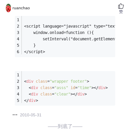
ruanchao
赞
<script language="javascript" type="text/java
	window.onload=function (){
		setInterval("document.getElementBy
	}
</script>
<
div
class
=
"wrapper footer"
>
<
div
class
=
"asss"
id
=
"time"
>
</
div
>
<
div
class
=
"clear"
>
</
div
>
</
div
>
2010-05-31
——到底了——