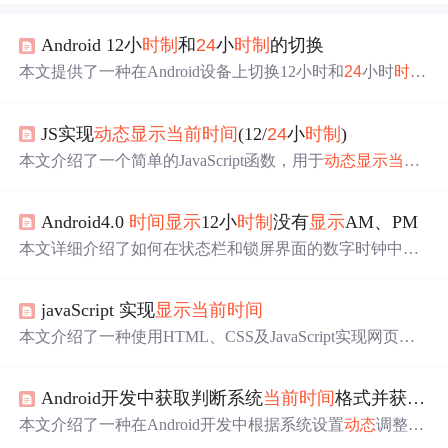
Android 12小
时制
和
24
小
时制
的切换
本文提供了一种在Android设备上切换12小时和
24
小时
时间
显示
格式的方法。通过调用系统设置API并发送广播更新
时间
显示
，实现了
时间
格式的
动态
改变。代码包括获取
当
JS实现
动态
显示
当前
时间
(12/
24
小
时制
)
前
时间
格式、切换格式、更新UI
显示
等功能。
本文介绍了一个简单的JavaScript函数，用于
动态
显示
当前
时间
，并支持
24
小
时制
与12小
时制
之间的切换。该函数使
用Date对象获取
时间
，并通过setTimeout定时更新。
Android4.0
时间
显示
12小
时制
没有
显示
AM、PM
本文详细介绍了如何在状态栏和锁屏界面的数字时钟中，
根据不同
时间
显示
模式（
24
小
时制
或12小
时制
），
动态
调
整
时间
格式，包括去除上午/下午标识符AM/PM（在
24
小
javaScript 实现
显示
当前
时间
时制
下不
显示
），以实现更灵活的
时间
显示
功能。
本文介绍了一种使用HTML、CSS及JavaScript实现网页上
实时
显示
当前
时间
的方法，并提供了两种不同的
时间
显示
方式，包括
24
小
时制
和12小
时制
。
Android开发中获取判断系统
当前
时间
格式并获取
当
本文介绍了一种在Android开发中根据系统设置
动态
调整
时
间
显示
格式的方法。通过使用`DateFormat.is
24
HourFormat()