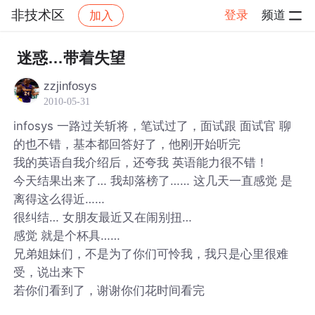
非技术区
登录
频道
加入
帖子详情
社区
非技术区
迷惑…带着失望
zzjinfosys
2010-05-31
infosys 一路过关斩将，笔试过了，面试跟 面试官 聊
的也不错，基本都回答好了，他刚开始听完
我的英语自我介绍后，还夸我 英语能力很不错！
今天结果出来了… 我却落榜了…… 这几天一直感觉 是
离得这么得近……
很纠结… 女朋友最近又在闹别扭…
感觉 就是个杯具……
兄弟姐妹们，不是为了你们可怜我，我只是心里很难
受，说出来下
若你们看到了，谢谢你们花时间看完