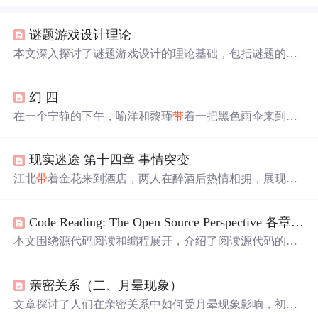
谜题游戏设计理论
本文深入探讨了谜题游戏设计的理论基础，包括谜题的定
义、特点、设计方法和进阶技巧。从解谜思路、游戏规
则、目标设定到
迷惑
点的构建，再到一题多解和开放性谜
幻 四
题的设计，本文为游戏设计师提供了全面的指导和案例分
析。
在一个宁静的下午，喻洋和黎瑾
带
着一把黑色雨伞来到主
人公经营的小店，这把雨伞牵连起主人公与一个名叫穆野
的人之间的微妙联系。
现实迷途 第十四章 事情突变
江北
带
着金花来到酒店，两人在醉酒后热情相拥，展现了
程序员男与外贸女之间的独特故事。狗子发现江北的行为
不当并进行了批评，而江北对此感到尴尬。在系统开发完
Code Reading: The Open Source Perspective 各章精要
成后，江北遭遇资金问题，导致情绪低落。面对挑战，江
北仍保持乐观，期待未来转机。
本文围绕源代码阅读和编程展开，介绍了阅读源代码的方
法，如
带
着目的读、留意非功能性需求实现细节等，还提
及定位bug、代码复用、审查软件系统的要点。在编程元素
亲密关系（二、月晕现象）
方面，阐述了从Main函数入手、理解代码结构、提高代码
可读性等实用技巧。
文章探讨了人们在亲密关系中如何受月晕现象影响，初期