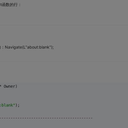
nt函数的行：
gate(L"about:blank");
* Owner)
:blank"
);
-----------------------------------------