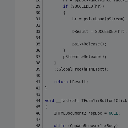
        hr = spDoc->QueryInterface(I
if
 (SUCCEEDED(hr))
        {
            hr = psi->Load(pStream);
            bResult = SUCCEEDED(hr);
            psi->Release();
        }
        pStream->Release();
    }
    ::GlobalFree(hHTMLText);
return
 bResult;
}
void
 __fastcall TForm1::Button1Click
{
    IHTMLDocument2 *spDoc = 
NULL
;
while
 (CppWebBrowser1->Busy)