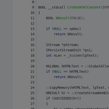
BOOL __
stdcall 
CrnSetHtmlContent
(IHT
{
BOOL 
bResult
(FALSE)
;
if
 (
NULL
 == spDoc)
return
 bResult;
    IStream *pStream;
    IPersistStreamInit *psi;
int
 nLen = _tcslen(lpText);
    HGLOBAL hHTMLText = ::GlobalAllo
if
 (
NULL
 == hHTMLText)
return
 bResult;
    ::CopyMemory(hHTMLText, lpText, 
    HRESULT hr = ::CreateStreamOnHGl
if
 (SUCCEEDED(hr))
    {