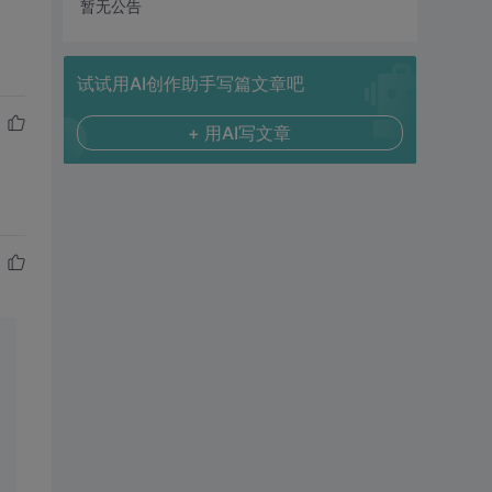
暂无公告
试试用AI创作助手写篇文章吧
+ 用AI写文章