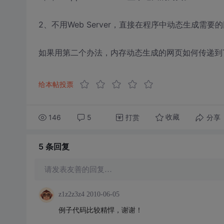
2、不用Web Server，直接在程序中动态生成需要
如果用第二个办法，内存动态生成的网页如何传递到TCp
给本帖投票
146
5
打赏
分享
收藏
5 条
回复
请发表友善的回复…
z1z2z3z4
2010-06-05
例子代码比较精悍，谢谢！