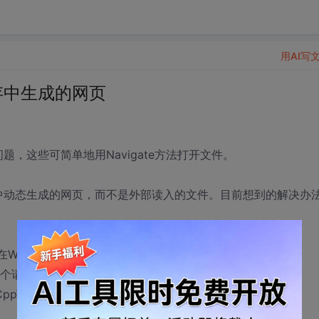
用AI写
内存中生成的网页
问题，这些可简单地用Navigate方法打开文件。
些程序中动态生成的网页，而不是外部读入的文件。目前想到的解决办
Web Server中提供。流程是：
交一个请求到程序内置的Web Server。
pWebBrowser。