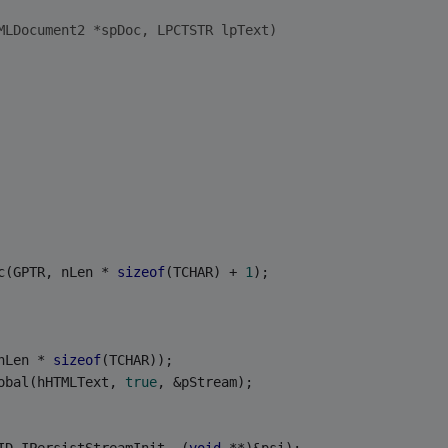
MLDocument2 *spDoc, LPCTSTR lpText)
c(GPTR, nLen * 
sizeof
(TCHAR) + 
1
);
nLen * 
sizeof
(TCHAR));
obal(hHTMLText, 
true
, &pStream);