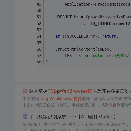
        Application->ProcessMessages
    HRESULT hr = CppWebBrowser1->Doc
                ::IID_IHTMLDocument2
if
 (!SUCCEEDED(hr)) 
return
;
    CrnSetHtmlContent(spDoc,
        TEXT(
"<font color=red>测试</f
}
深入掌握
TCp
p
Web
Browser
控件
及其在多窗口浏
本文围绕
TCp
p
Web
Browser
控件
展开，介绍其基础知识与功
多窗口浏览器的窗口管理、事件处理机制，以及
内存
资源管
手写数字识别系统.doc【GUI设计Matlab】
资 源 简 介 手写数字识别系统，非常好的啊!带有GUI界面
字。这个系统不仅功能强大，而且还带有直观的图形用户界面