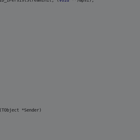
ID_IPersistStreamInit, (
void
 **)&psi);
(TObject *Sender)