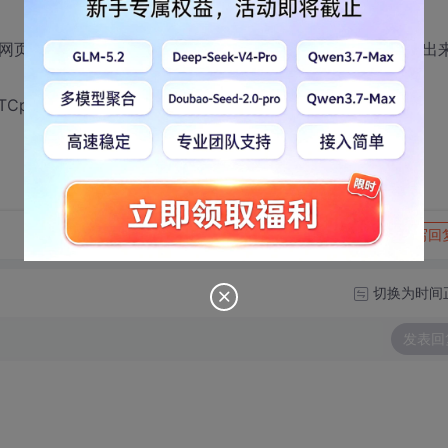
的网页，即字符串，将此字符串传递给TCppWebBrowser显示出
pWebBrowser显示出来？请给点提示，谢谢！
转发到动态
举报
写回
切换为时间
发表回