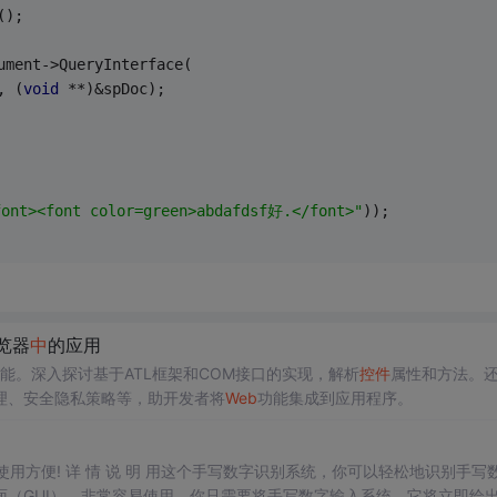
();
ument->QueryInterface(
, (
void
 **)&spDoc);
ont><font color=green>abdafdsf好.</font>"
));
览器
中
的应用
能。深入探讨基于ATL框架和COM接口的实现，解析
控件
属性和方法。
理、安全隐私策略等，助开发者将
Web
功能集成到应用程序。
，使用方便! 详 情 说 明 用这个手写数字识别系统，你可以轻松地识别手写
（GUI），非常容易使用。你只需要将手写数字输入系统，它将立即给