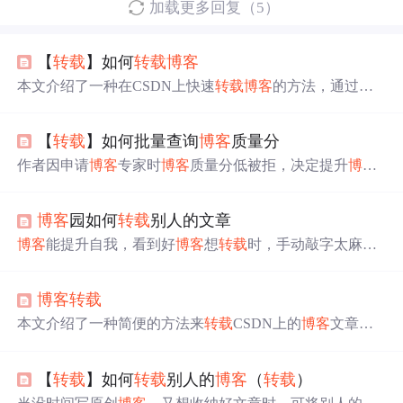
加载更多回复（5）
【
转载
】如何
转载
博客
本文介绍了一种在CSDN上快速
转载
博客
的方法，通过使
用浏览器的审查元素功能和复制为HTML选项，可以轻松
地将他人
博客
内容
转载
到自己的空间，同时强调了在发表
【
转载
】如何批量查询
博客
质量分
时选择【
转载
】选项的重要性。
作者因申请
博客
专家时
博客
质量分低被拒，决定提升
博客
质量分。文章介绍了批量查询CSDN
博客
质量分的具体实
现，包括CSDN接口分析、用apiPost和RestTemplate调用接
博客
园如何
转载
别人的文章
口，还涉及Maven依赖引入、数据处理及导出Excel，最后
总结了学习收获。
博客
能提升自我，看到好
博客
想
转载
时，手动敲字太麻
烦。本文介绍快速
转载
博客
的方法，先打开要
转载
的
博客
，右键操作，最后发表时选【
转载
】，并给出
转载
来源，
博客
转载
强调尊重原创。
本文介绍了一种简便的方法来
转载
CSDN上的
博客
文章。
通过浏览器的审查元素功能及复制为HTML的功能，可以
轻松地将他人
博客
内容
转载
到自己的空间内。在使用此方
【
转载
】如何
转载
别人的
博客
（
转载
）
法时，请确保尊重原创作者的版权。