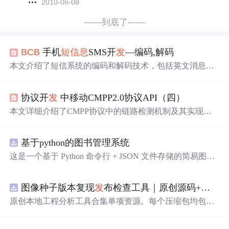
2010-06-08
——到底了——
BCB
手机
短信息
SMS开
发
—编码,解码
本文介绍了短信系统的编码和解码技术，包括英文消息的7
位GSM字符集编码方法及其实现，以及中文消息从GB231
2到Unicode的转换过程。提供了详细的C++Builder代码示
协议开
发
中移动CMPP2.0协议API（四）
例。
本文详细介绍了CMPP协议中的链路检测机制及其实现方
式，并提供了短信API开
发
的具体步骤与接口定义，帮助
开
发
者快速掌握短信接口的使用。
基于python的图书管理系统
这是一个基于 Python 命令行 + JSON 文件存储的简易图书
管理系统。 核心功能：围绕"图书"和"读者"实现两类实体
管理，以及它们之间的借阅关系。 图书管理：支持图书的
图像种子版本复现
发
布检查工具｜原创源码+测试+离线报告
添加、删除、修改、搜索（按书名/作者/ISBN），每本书
记录馆藏总数和当前可借数量。 学生管理：支持学生信息
原创本地工程分析工具合集单项资源。每个压缩包均包含
的添加、删除、搜索（按姓名/学号），每人默认最多借阅
完整 JavaScript/Node.js 源码、3 项自动化测试、可复现合
5 本。 借阅管理：借书时自动校验库存是否充足、是否超
成示例、离线 HTML/JSON/SVG 报告、1080×720 真实运