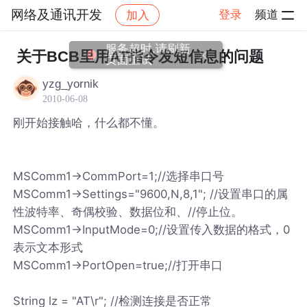
网络及通讯开发
登录
频道
加入
帖子详情
社区
网络及通讯开发
关于BCB里用AT指令发短信息的问题
yzg_yornik
2010-06-08
刚开始接触哈，什么都不懂。
MSComm1->CommPort=1;//选择串口号
MSComm1->Settings="9600,N,8,1"; //设置串口的属
性波特率、奇偶校验、数据位和、//停止位。
MSComm1->InputMode=0;//设置传入数据的格式，0
表示文本形式
MSComm1->PortOpen=true;//打开串口
String lz = "AT\r"; //检测连接是否正常