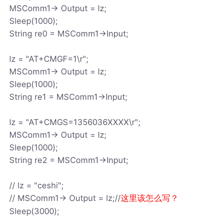
MSComm1-> Output = lz;
Sleep(1000);
String re0 = MSComm1->Input;
lz = "AT+CMGF=1\r";
MSComm1-> Output = lz;
Sleep(1000);
String re1 = MSComm1->Input;
lz = "AT+CMGS=1356036XXXX\r";
MSComm1-> Output = lz;
Sleep(1000);
String re2 = MSComm1->Input;
// lz = "ceshi";
// MSComm1-> Output = lz;//
这里该怎么写？
Sleep(3000);