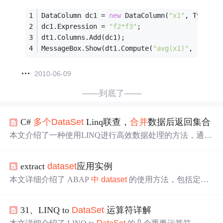
DataColumn dc1 = 
new
 DataColumn(
"x1"
, Type.Ge
dc1.Expression = 
"f2*f3"
;
dt1.Columns.Add(dc1);
MessageBox.Show(dt1.Compute(
"avg(x1)"
, 
"true"
2010-06-09
——到底了——
C#
多个
DataSet
Linq联查，
合并
数据后返回集合
本文介绍了一种使用LINQ进行高效数据处理的方法，通过
从两个数据表
中
筛选并联接具有相同KHID的数据项，实现
了数据的快速匹配和整合。
extract
dataset
应用实例
本文详细介绍了 ABAP
中
dataset
的使用方法，包括定义
数据类型、插入数据及数据提取过程，并通过一个具体的
应用实例展示了如何操作
dataset
。对比了
dataset
与 inter
31、LINQ to
DataSet
运算符详解
nal table 的不同，强调
dataset
支持不同结构的行记录。