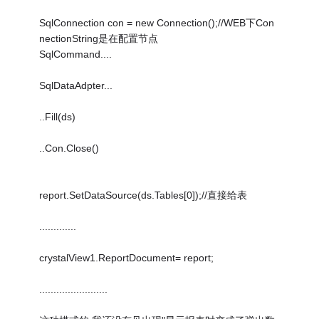
SqlConnection con = new Connection();//WEB下Con
nectionString是在配置节点
SqlCommand....
SqlDataAdpter...
..Fill(ds)
..Con.Close()
report.SetDataSource(ds.Tables[0]);//直接给表
.............
crystalView1.ReportDocument= report;
........................