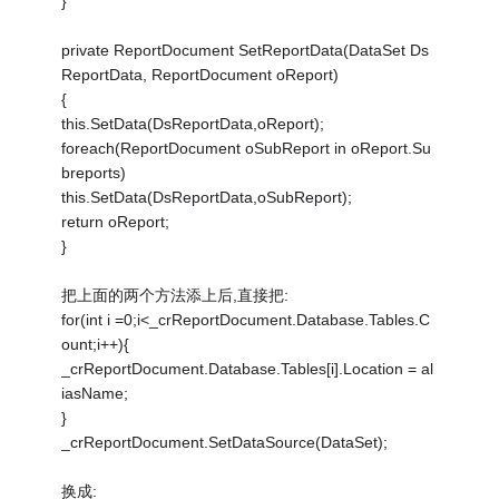
}
private ReportDocument SetReportData(DataSet Ds
ReportData, ReportDocument oReport)
{
this.SetData(DsReportData,oReport);
foreach(ReportDocument oSubReport in oReport.Su
breports)
this.SetData(DsReportData,oSubReport);
return oReport;
}
把上面的两个方法添上后,直接把:
for(int i =0;i<_crReportDocument.Database.Tables.C
ount;i++){
_crReportDocument.Database.Tables[i].Location = al
iasName;
}
_crReportDocument.SetDataSource(DataSet);
换成: