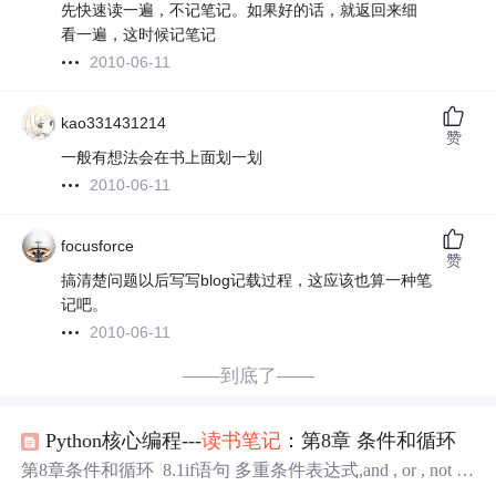
先快速读一遍，不记笔记。如果好的话，就返回来细
看一遍，这时候记笔记
2010-06-11
kao331431214
赞
一般有想法会在书上面划一划
2010-06-11
focusforce
赞
搞清楚问题以后写写blog记载过程，这应该也算一种笔
记吧。
2010-06-11
——到底了——
Python核心编程---
读书
笔记
：第8章 条件和循环
第8章条件和循环 8.1if语句 多重条件表达式,and , or , not eli
f: 三元操作符： smaller = x if x 符合条件，返回前面的；否