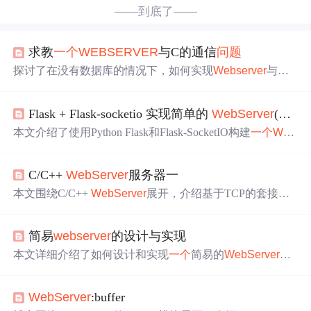
——到底了——
求教
一个
WEBSERVER
与C的通信
问题
探讨了在没有数据库的情况下，如何实现
Webserver
与服
务器上的C
程序
高效通信的
问题
。面对多用户并发请求带
来的挑战，作者考虑了多种方案，包括使用Socket客户
Flask + Flask-socketio 实现简单的
WebServer
(可与C++
端、进程间通信等，但都遇到了实际困难。
本文介绍了使用Python Flask和Flask-SocketIO构建
一个
Web
Server
，以便与C++
程序
进行通信。通过Linux消息队列实
现Python和C++进程间的通信，前端使用WebSocket进行实
C/C++
WebServer
服务器一
时
交互
。详细探讨了C++与Python间通信、Flask基础、Web
Socket以及文件上传等功能的实现。
本文围绕C/C++
WebServer
展开，介绍基于TCP的套接字
通信，单线程服务器创建监听套接字，因相关函数阻塞无
法与多客户端通信。为解决此
问题
引入多线程，主线程建
简易
webserver
的设计与实现
连接，子线程负责通信。还提及非阻塞I/O、IO多路复用，
为提高效率常采用多线程+IO多路复用方法，并给出多线
本文详细介绍了如何设计和实现
一个
简易的
WebServer
，
程处理方式及代码文件。
使用Epoll多路复用和线程池技术，实现了半同步半反应堆
模型。项目支持HTTP/1.1 GET请求，可以调用自定义API
WebServer
:buffer
并返回文件。通过状态机解析HTTP请求，使用线程池并行