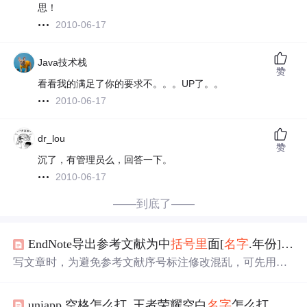
思！
2010-06-17
Java技术栈
赞
看看我的满足了你的要求不。。。UP了。。
2010-06-17
dr_lou
赞
沉了，有管理员么，回答一下。
2010-06-17
——到底了——
EndNote导出参考文献为中
括号
里
面[
名
字
.年份]
设置
写文章时，为避免参考文献序号标注修改混乱，可先用
名
字
+年份初步引用，定稿后再统一编号。EndNote在Word中
编排文献功能强大，但默认导出模板不理想。本文介绍了
uniapp 空格怎么打_王者荣耀空白
名
字
怎么打 空白
用EndNote调节正文中文献引用标注格式，以及参考文献标