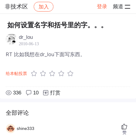
非技术区
登录
频道
加入
帖子详情
社区
非技术区
如何设置名字和括号里的字。。。
dr_lou
2010-06-13
RT 比如我想在dr_lou下面写东西。
给本帖投票
336
10
打赏
全部评论
shine333
赞