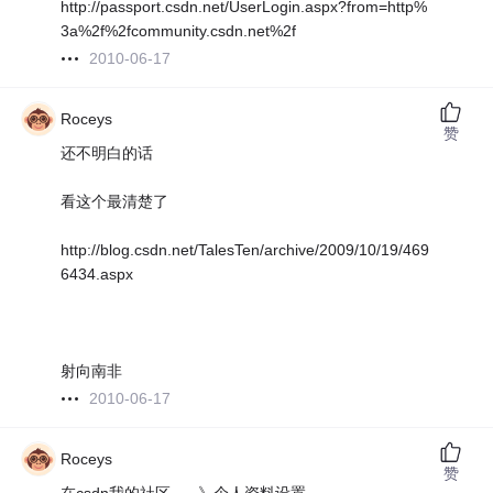
http://passport.csdn.net/UserLogin.aspx?from=http%
3a%2f%2fcommunity.csdn.net%2f
2010-06-17
Roceys
赞
还不明白的话
看这个最清楚了
http://blog.csdn.net/TalesTen/archive/2009/10/19/469
6434.aspx
射向南非
2010-06-17
Roceys
赞