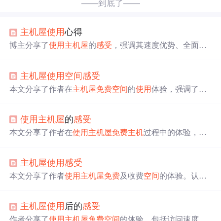
——到底了——
主机
屋
使用
心得
博主分享了
使用
主机
屋
的
感受
，强调其速度优势、全面的
服务功能和高效的客服响应。通过对比
免费
空间
，突出了
主机
屋
提供的出乎意料的优质效果。
主机
屋
使用
空间
感受
本文分享了作者在
主机
屋
免费
空间
的
使用
体验，强调了其
访问速度快、
空间
大、稳定性高的优点。
主机
屋
免费
空间
支持多种功能，如FTP访问、绑定子目录等，适合初建网
使用
主机
屋
的
感受
站的站长
使用
。文中还提到认证过程可能较为繁琐，但整
体评价积极。
本文分享了作者在
使用
主机
屋
免费
主机
过程中的体验，重
点介绍了其访问速度快、后台管理功能强大且无广告插入
的优点，同时也提到了
免费
空间
续期较为繁琐的问题。
主机
屋
使用
感受
本文分享了作者
使用
主机
屋
免费
及收费
空间
的体验。认为
免费
1G
空间
对于练习已足够，而正式运营网站则建议选择
收费服务以获得更佳支持。
主机
屋
使用
后的
感受
作者分享了
使用
主机
屋
免费
空间
的体验，包括访问速度