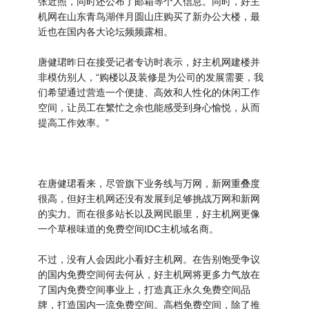
张近照，同时还公布了邮箱等个人信息。同时，好主
机网在山东青鸟湖伴月圆山庄购买了新办公大楼，最
近也在国内各大论坛频频露相。
唐健珺昨日在接受记者专访时表示，好主机网建楼并
非模仿别人，“购楼以及装修是为公司的发展需要，我
们希望通过营造一个便捷、高效和人性化的休闲工作
空间，让员工在繁忙之余也能感受到身心愉悦，从而
提高工作效率。”
在唐健珺看来，尽管旗下业务线与万网，新网重叠度
很高，但好主机网还没有发展到足够挑战万网和新网
的实力。而在很多站长以及网民眼里，好主机网更像
一个草根味道的免费空间IDC主机域名商。
不过，没有人会因此小看好主机网。在告别饱受争议
的国内免费空间何去何从，好主机网将更多力气放在
了国内免费空间事业上，打造真正永久免费空间品
牌，打造国内一流免费空间。高档免费空间，除了推