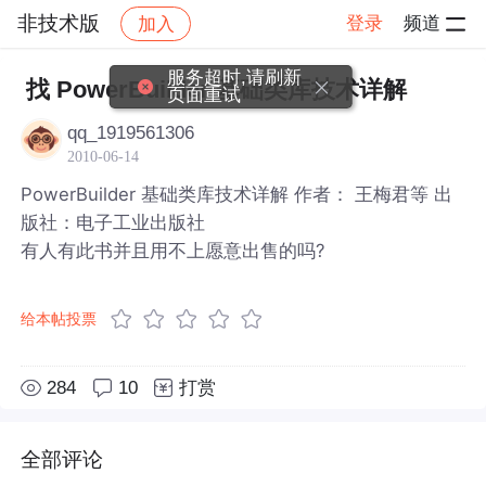
非技术版
登录
频道
加入
帖子详情
社区
非技术版
服务超时,请刷新
找 PowerBuilder 基础类库技术详解
页面重试
qq_1919561306
2010-06-14
PowerBuilder 基础类库技术详解 作者： 王梅君等 出
版社：电子工业出版社
有人有此书并且用不上愿意出售的吗?
给本帖投票
284
10
打赏
全部评论