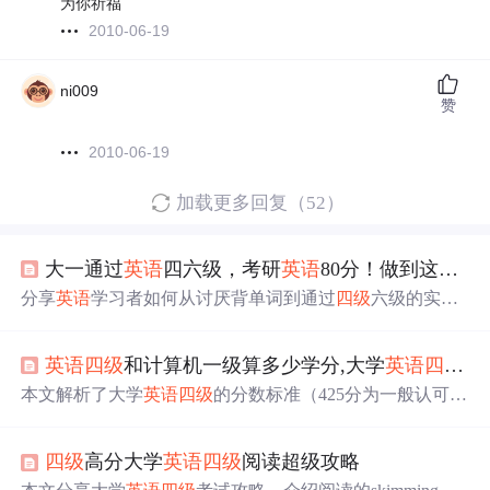
为你祈福
2010-06-19
ni009
赞
2010-06-19
加载更多回复（52）
大一通过
英语
四六级，考研
英语
80分！做到这些，你也可以
分享
英语
学习者如何从讨厌背单词到通过
四级
六级的实战
经验，包括使用百词斩提升词汇、精读训练阅读技巧、听
力与写作的针对性练习，助你轻松提升
英语
水平。
英语
四级
和计算机一级算多少学分,大学
英语
四级
多
本文解析了大学
英语
四级
的分数标准（425分为一般认可
线），口试门槛（550分及以上），以及
四级
成绩对求职的
影响。强调了口语考试的重要性，建议根据自身水平决定
四级
高分大学
英语
四级
阅读超级攻略
是否报名，特别是对于考研和未来口语交流需求者。