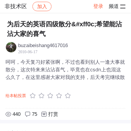
非技术区
登录
频道
加入
帖子详情
社区
非技术区
为后天的英语四级散分&#xff0c;希望能沾
沾大家的喜气
buzaibeishang4617016
2010-06-17
呵呵，今天复习好紧张啊，不过也看到别人一逢大事就
散分，这次特来来沾沾喜气，毕竟也在csdn上也混这
么久了，在这里感谢大家对我的支持，后天考完继续散
给本帖投票
440
75
打赏