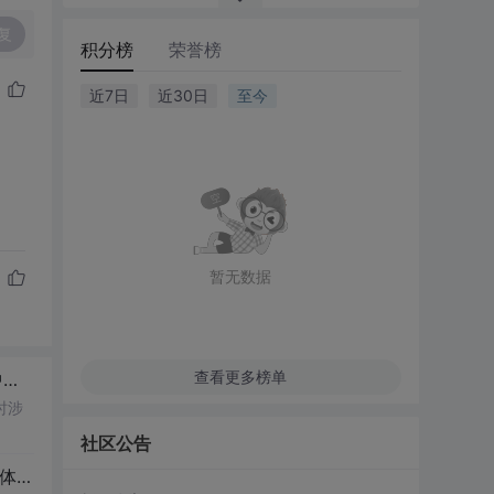
复
积分榜
荣誉榜
近7日
近30日
至今
暂无数据
查看更多榜单
控
车床
自动
回转刀架结构设计、C614
时涉
社区公告
07