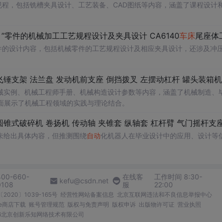
规程，包括铣槽夹具设计、工艺装备、CAD图纸等内容，涵盖了课程设计
”零件的机械加工工艺规程设计及夹具设计 CA6140
车床
尾座体工艺工装设计 支架零件的工艺规程及钻6-Φ17孔的钻床夹具设计 冲压式蜂
件的设计内容，包括机械零件的工艺规程设计及相应夹具设计，还涉及冲
械实例、机械工程师手册、机械构造设计参数等内容，涵盖了机械制造、
面展示了机械工程领域的实践与理论结合。
未给出具体内容，但推测围绕
自动
化机器人在毕业设计中的应用、设计等
400-660-
在线客
工作时间 8:30-
kefu@csdn.net
0108
服
22:00
2020〕1039-165号
经营性网站备案信息
北京互联网违法和不良信息举报中心
me商店下载
账号管理规范
版权与免责声明
版权申诉
出版物许可证
营业执照
026北京创新乐知网络技术有限公司