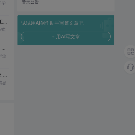
暂无公告
和毕
窝煤成型机设计
试试用AI创作助手写篇文章吧
压式
+ 用AI写文章
电液比例阀 带钢液压捆扎机 支撑套筒 立式钻床 飞锤支架 法兰盘 发动机前支座 倒挡拨叉 左摆动杠杆 罐头装箱机
车床
手柄
方刀架 法兰盘 倒挡拨叉 转速器盘 后钢板弹簧吊耳 
毕业
调速杠杆 横向进给机构 旋回破碎机 鄂式破碎机 圆锥式破碎机 卷扬机 传动轴 夹锥套 纵轴套 杠杆臂 气门摇杆支座 悬臂起重机
车床
尾座体 支架零件 连杆夹具 攻丝组合机床 十
信息