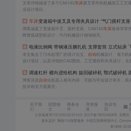
文章详细描述了多个CA6140
车床
拨叉零件的机械加工工艺
业设计项目。
车床
变速箱中拔叉及专用夹具设计 “气门摇杆支座 
博客涵盖了变速箱中叉、摇杆支座、CA6140
车床
座体等零
蜂窝煤成型机设计，均与机械设计领域相关。
本文集合了污水处理厂的设计论文、
自动
机械设计、省力机
设计项目，以及详细的CAD图纸、工艺规程和夹具设计，全
博客涉及
自动
化机器人相关内容，可能与毕业设计有关，虽
技术相关方面展开。
关于我
招贤纳
商务合
寻求报
协议专
们
士
作
道
区
公安备案号11010502030143
京ICP备19004658号
京网文〔
家长监护
网络110报警服务
中国互联网举报中心
Chro
©1999-2