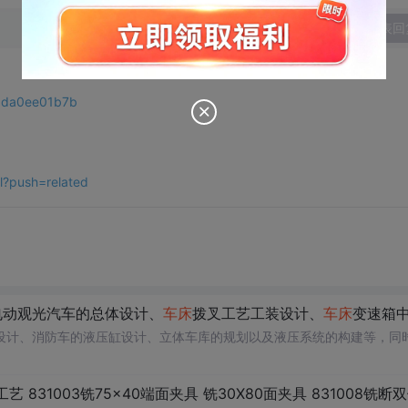
发表回
49da0ee01b7b
l?push=related
电动观光汽车的总体设计、
车床
拨叉工艺工装设计、
车床
变速箱中拔叉及专用夹具设计、数
设计、消防车的液压缸设计、立体车库的规划以及液压系统的构建等，同
75×40端面夹具 铣30X80面夹具 831008铣断双体夹具 831006 831002 84009 840