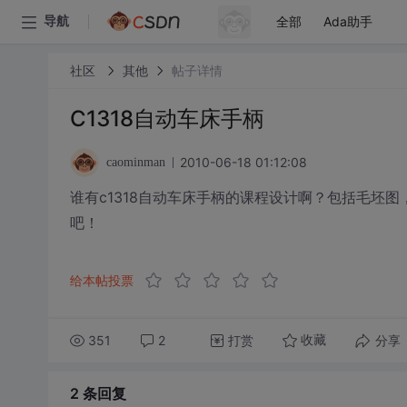
全部
Ada助手
导航
社区
其他
帖子详情
C1318自动车床手柄
2010-06-18 01:12:08
caominman
谁有c1318自动车床手柄的课程设计啊？包括毛坯图，
吧！
给本帖投票
351
2
打赏
分享
收藏
2 条
回复