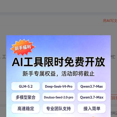
用AI写
工序卡片，公艺流程，联系我QQ：630023334，大家帮帮忙
转发到动态
举报
写回
切换为时间