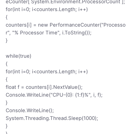
eCounter[ System.Environment.ProcessorCount ];
for(int i=0; i<counters.Length; i++)
{
counters[i] = new PerformanceCounter("Processo
r", "% Processor Time", i.ToString());
}
while(true)
{
for(int i=0; i<counters.Length; i++)
{
float f = counters[i].NextValue();
Console.WriteLine("CPU-{0}: {1:f}%", i, f);
}
Console.WriteLine();
System.Threading.Thread.Sleep(1000);
}
}