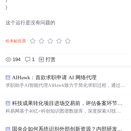
}
这个运行是没有问题的
给本帖投票
194
1
打赏
AIHawk：首款求职申请 AI 网络代理
求职助手AI智能代理AIHawk致力于简化求职过程，通过自
动化职位申请流程。借助人工智能，它能够帮助用户以定
制化的方式申请多个职位。
科技成果转化项目进场交易前，评估备案环节需要准备哪些材料？.docx
科易网基于40亿+科创知识图谱数据库，深度探索AI技术
在技术转移、成果转化、技术经纪、知识产权、产业创
新、科技招商等垂直领域的多样化应用场景，研究科技创
国央企如何系统识别外部创新资源？内部研发体系完善，但对外部高校、中小科技企业技术能力缺乏动态认知。.docx
新领域的AI+数智化解决方案，推动科技创新与产业创新