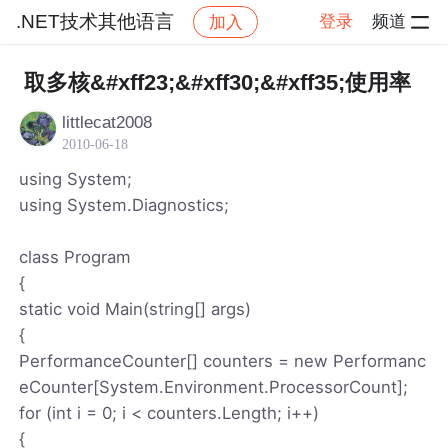
.NET技术其他语言
登录
频道
加入
帖子详情
社区
.NET技术其他语言
取多核&#xff23;&#xff30;&#xff35;使用率
littlecat2008
2010-06-18
using System;
using System.Diagnostics;
class Program
{
static void Main(string[] args)
{
PerformanceCounter[] counters = new Performanc
eCounter[System.Environment.ProcessorCount];
for (int i = 0; i < counters.Length; i++)
{