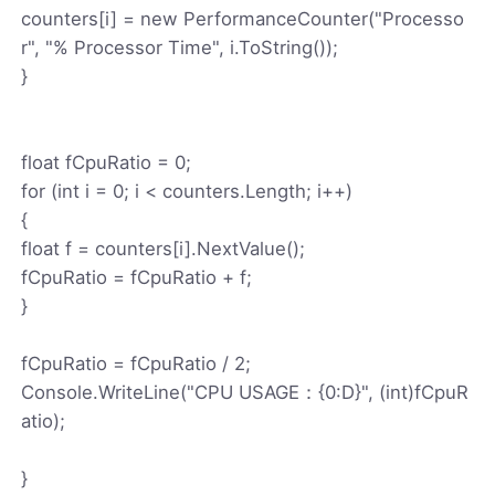
counters[i] = new PerformanceCounter("Processo
r", "% Processor Time", i.ToString());
}
float fCpuRatio = 0;
for (int i = 0; i < counters.Length; i++)
{
float f = counters[i].NextValue();
fCpuRatio = fCpuRatio + f;
}
fCpuRatio = fCpuRatio / 2;
Console.WriteLine("CPU USAGE：{0:D}", (int)fCpuR
atio);
}