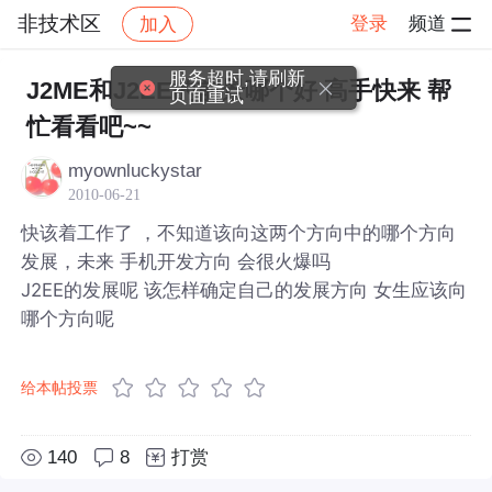
非技术区
登录
频道
加入
帖子详情
社区
非技术区
服务超时,请刷新
J2ME和J2EE的前景哪个好 高手快来 帮
页面重试
忙看看吧~~
myownluckystar
2010-06-21
快该着工作了 ，不知道该向这两个方向中的哪个方向
发展，未来 手机开发方向 会很火爆吗
J2EE的发展呢 该怎样确定自己的发展方向 女生应该向
哪个方向呢
给本帖投票
140
8
打赏