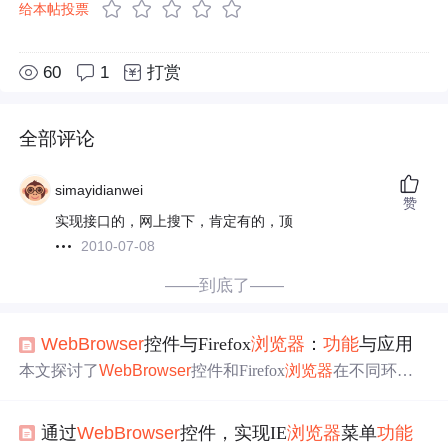
给本帖投票
60
1
打赏
全部评论
simayidianwei
赞
实现接口的，网上搜下，肯定有的，顶
2010-07-08
——到底了——
Web
Browser
控件与Firefox
浏览器
：
功能
与应用
本文探讨了
Web
Browser
控件和Firefox
浏览器
在不同环境
下的应用。
Web
Browser
控件可在Windows应用嵌入
浏览器
实例，但有局限性。Firefox
功能
丰富，有基本浏览、高级
通过
Web
Browser
控件，实现IE
浏览器
菜单
功能
搜索等
功能
，具备多进程架构和隐私保护机制，还有快速