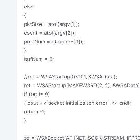
else
{
pktSize = atoi(argv[1]);
count = atoi(argv[2]);
portNum = atoi(argv[3]);
}
bufNum = 5;
//ret = WSAStartup(0x101, &WSAData);
ret = WSAStartup(MAKEWORD(2, 2), &WSAData)
if (ret != 0)
{ cout <<"socket initializaiton error" << endl;
return -1;
}
sd = WSASocket(AF_INET, SOCK_STREAM, IPPR