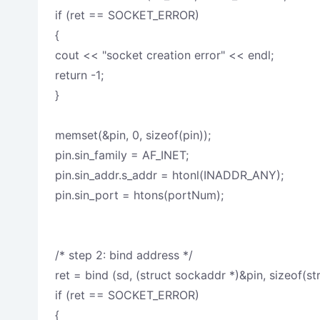
if (ret == SOCKET_ERROR)
{
cout << "socket creation error" << endl;
return -1;
}
memset(&pin, 0, sizeof(pin));
pin.sin_family = AF_INET;
pin.sin_addr.s_addr = htonl(INADDR_ANY);
pin.sin_port = htons(portNum);
/* step 2: bind address */
ret = bind (sd, (struct sockaddr *)&pin, sizeof(st
if (ret == SOCKET_ERROR)
{