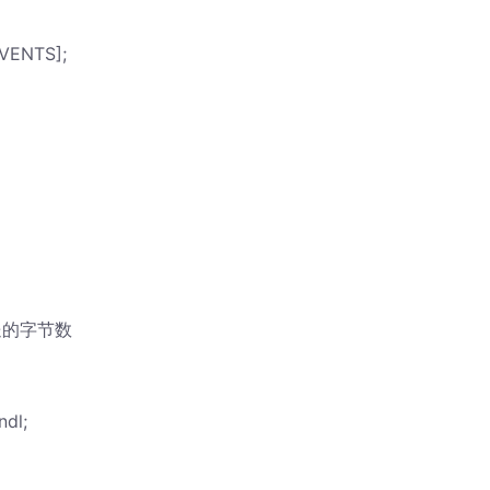
VENTS];
发送的字节数
ndl;