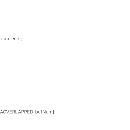
) << endl;
AOVERLAPPED[bufNum];