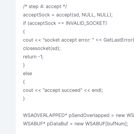
/* step 4: accept */
acceptSock = accept(sd, NULL, NULL);
if (acceptSock == INVALID_SOCKET)
{
cout << "socket accept error: " << GetLastError(
closesocket(sd);
return -1;
}
else
{
cout << "accept succeed" << endl;
}
WSAOVERLAPPED* pSendOverlapped = new WS
WSABUF* pDataBuf = new WSABUF[bufNum];