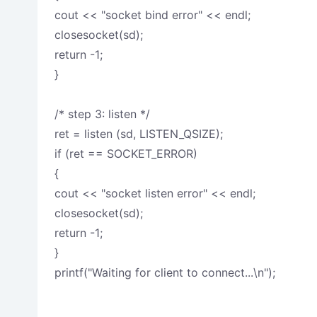
cout << "socket bind error" << endl;
closesocket(sd);
return -1;
}
/* step 3: listen */
ret = listen (sd, LISTEN_QSIZE);
if (ret == SOCKET_ERROR)
{
cout << "socket listen error" << endl;
closesocket(sd);
return -1;
}
printf("Waiting for client to connect...\n");