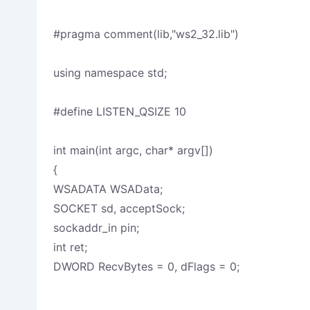
#pragma comment(lib,"ws2_32.lib")
using namespace std;
#define LISTEN_QSIZE 10
int main(int argc, char* argv[])
{
WSADATA WSAData;
SOCKET sd, acceptSock;
sockaddr_in pin;
int ret;
DWORD RecvBytes = 0, dFlags = 0;