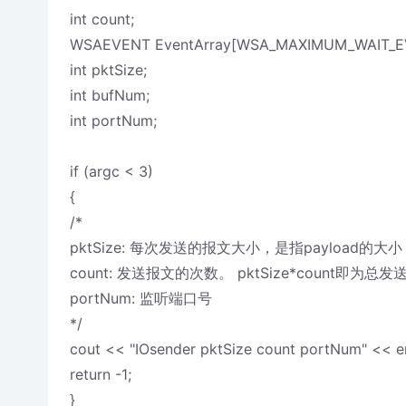
int count;
WSAEVENT EventArray[WSA_MAXIMUM_WAIT_E
int pktSize;
int bufNum;
int portNum;
if (argc < 3)
{
/*
pktSize: 每次发送的报文大小，是指payload的大小
count: 发送报文的次数。 pktSize*count即为总
portNum: 监听端口号
*/
cout << "IOsender pktSize count portNum" << e
return -1;
}