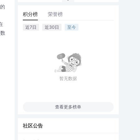
%的
积分榜
荣誉榜
在
近7日
近30日
至今
是数
暂无数据
查看更多榜单
社区公告