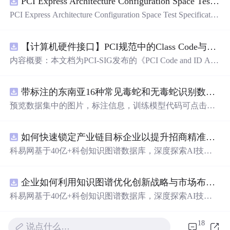
PCI Express Architecture Configuration Space Test Specification Revision 5.0, Version 1.0 (CB).pdf
PCI Express Architecture Configuration Space Test Specificatio
n Revision 5.0, Version 1.0 (CB).pdf
【计算机硬件接口】PCI规范中的Class Code与Capability ID分配：设备功能分类及扩展能力标识系统设计
内容概要：本文档为PCI-SIG发布的《PCI Code and ID Assi
gnment Specification》版本1.4，发布于2013年8月，主要定
义了PCI设备的类代码（Class Codes）、能力标识（Capabil
带标注的东南亚16种常见毒蛇和无毒蛇识别数据集， 识别率73.4%，7593张图，支持yolo
ity IDs）以
预览数据集中的图片，标注信息，训练模型代码可点击查
看我的博客链接：https://blog.csdn.net/pbymw8iwm/article/det
ails/163563763 数据集使用方法和模型训练相关技术问题可
如何快速锁定产业链目标企业以提升招商精准度？.docx
免费咨询，主页获取作者联系方式
科易网基于40亿+科创知识图谱数据库，深度探索AI技术
在技术转移、成果转化、技术经纪、知识产权、产业创
新、科技招商等垂直领域的多样化应用场景，研究科技创
企业如何利用知识图谱优化创新战略与市场布局？.docx
新领域的AI+数智化解决方案，推动科技创新与产业创新
智能化发展。
科易网基于40亿+科创知识图谱数据库，深度探索AI技术
在技术转移、成果转化、技术经纪、知识产权、产业创
新、科技招商等垂直领域的多样化应用场景，研究科技创
18
说点什么…
新领域的AI+数智化解决方案，推动科技创新与产业创新