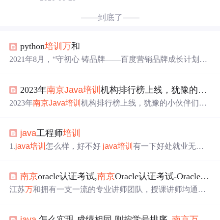
——到底了——
python
培训
万
和
2021年8月，“守初心 铸品牌——百度营销品牌成长计划”
走进“江苏
万
和”，以记录品牌故事、传递品牌声音、见证
品牌力量为目的，带您看看IT教育标杆品牌。 1993年，刚
2023年
南京
Java
培训
机构排行榜上线，犹豫的小伙伴们看过来！
刚在中国科学院
南京
地质古生物研究所参加工作不久的宋
天兵，怎么也没想到，这一年迎来了自己人生和事业的巨
2023年
南京
Java
培训
机构排行榜上线，犹豫的小伙伴们看
大改变。从“古生物学研究”到“IT技术
培训
”的跨越，仅在1
过来！
天之内就完成了。从最初的门外汉到如今的行业佼佼者，
宋天兵却走了近三十载。 6台电脑4个人到行业翘楚 “公司
java
工程师
培训
刚成立的时候，只有6台电脑、1台打印...
1.
java
培训
怎么样，好不好
java
培训
有一下好处就业无忧
当前企业招聘很看重动手能力和项目经验，如果没有工作
经历，一般都会问有没有
培训
经历，如果参加过
java
培训
南京
oracle认证考试,
南京
Oracle认证考试-Oracle认证Web组件开发专家（OCWCD）-
，那么对于求职找工作是大有裨益的。而参加
java
培训
的
最终目的就是为了就业，在这个
java
语言十分吃香的时
江苏
万
和拥有一支一流的专业讲师团队，授课讲师均通过
代，如果能掌握扎实的
java
技术，还需要担心找不到满意
原厂认证、取得认证资格，真正具备过硬的教学实力，这
的工作吗？目前市场对于软件开发类人才的需求中，对
jav
是
万
和对学员 较基本的承诺。每位讲师均具有8年以上教
a
工程师的需求占到了约60%，可见其就业前景是很好的，
java
怎么实现 成绩相同 则按学号排序_
南京
万
和
Ja