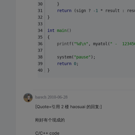
    }
return
 (sign ? 
-1
 * result : res
}
int
main
()
{
printf
(
"%d\n"
, myatol(
" -  12345
    system(
"pause"
);
return
0
;
}
barech
2010-06-28
[Quote=引用 2 楼 haosuai 的回复:]
刚好有个现成的
C/C++ code