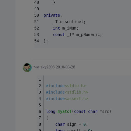
	}
private
:
	_T m_sentinel;
int
 m_iNum;
const
 _T* m_pNumeric;
};
we_sky2008
2010-06-28
#
include
<stdio.h>
#
include
<stdlib.h>
#
include
<assert.h>
long
myatol
(
const
char
 *src)
{
char
 sign = 
0
;
long
 result = 
0
;