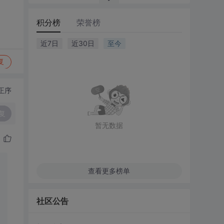
积分榜
荣誉榜
近7日
近30日
至今
复
正序
复
暂无数据
查看更多榜单
社区公告