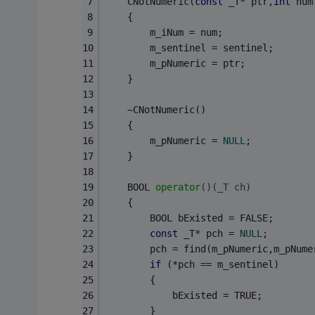
	CNotNumeric(
const
 _T* ptr,
int
 num
	{   
		m_iNum = num;
		m_sentinel = sentinel;
		m_pNumeric = ptr;
	}
	~CNotNumeric()
	{
		m_pNumeric = 
NULL
;
	}
BOOL 
operator
()
(_T ch)
	{
		BOOL bExisted = FALSE;
const
 _T* pch = 
NULL
;
		pch = find(m_pNumeric,m_pNum
if
 (*pch == m_sentinel)
		{
			bExisted = TRUE;
		}