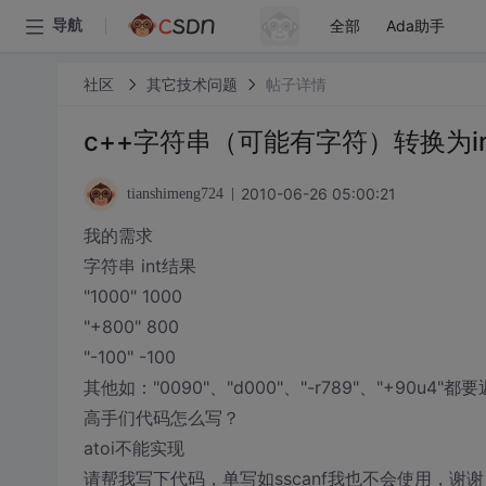
全部
Ada助手
导航
社区
其它技术问题
帖子详情
c++字符串（可能有字符）转换为i
2010-06-26 05:00:21
tianshimeng724
我的需求
字符串 int结果
"1000" 1000
"+800" 800
"-100" -100
其他如："0090"、"d000"、"-r789"、"+90u4"
高手们代码怎么写？
atoi不能实现
请帮我写下代码，单写如sscanf我也不会使用，谢谢