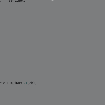
, _T sentinel)
eric + m_iNum 
-1
,ch);