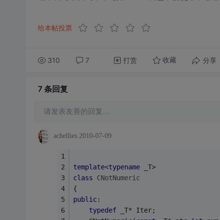
给本帖投票
310
7
打赏
分享
收藏
7 条
回复
请发表友善的回复…
achellies
2010-07-09
template
<
typename
 _T>
class
CNotNumeric
{   
public
:
typedef
 _T* Iter;