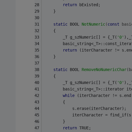
return
 bExisted;
	}
static
 BOOL 
NotNumeric
(
const
 basi
	{
		_T g_szNumeric[] = {_T(
'0'
),_
		basic_string<_T>::const_iter
return
 (iterCharacter != s.en
	}
static
 BOOL 
RemoveNoNumericChar
(b
	{
		_T g_szNumeric[] = {_T(
'0'
),_
		basic_string<_T>::iterator i
while
 (iterCharacter != s.end
		{
			s.erase(iterCharacter);
			iterCharacter = find_if
		}
return
 TRUE;