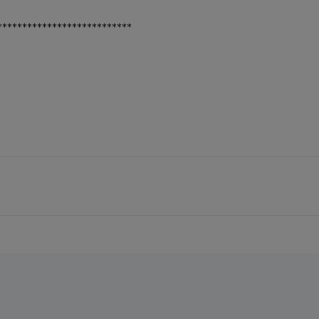
***************************