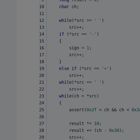
char
 ch;
while
(*src == 
' '
)
        src++;
if
 (*src == 
'-'
)
    {
        sign = 
1
;
        src++;
    }
else
if
 (*src == 
'+'
)
        src++;
while
(*src == 
' '
)
        src++;
while
(ch = *src)
    {
        assert(
0x2f
 < ch && ch < 
0x3
        result *= 
10
;
        result += (ch - 
0x30
);
        src++;