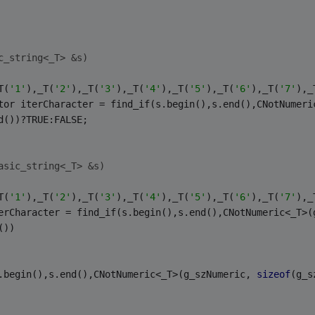
c_string<_T> &s)
T(
'1'
),_T(
'2'
),_T(
'3'
),_T(
'4'
),_T(
'5'
),_T(
'6'
),_T(
'7'
),_
ator iterCharacter = find_if(s.begin(),s.end(),CNotNumeri
d())?TRUE:FALSE;
asic_string<_T> &s)
T(
'1'
),_T(
'2'
),_T(
'3'
),_T(
'4'
),_T(
'5'
),_T(
'6'
),_T(
'7'
),_
terCharacter = find_if(s.begin(),s.end(),CNotNumeric<_T>(
())
(s.begin(),s.end(),CNotNumeric<_T>(g_szNumeric, 
sizeof
(g_s