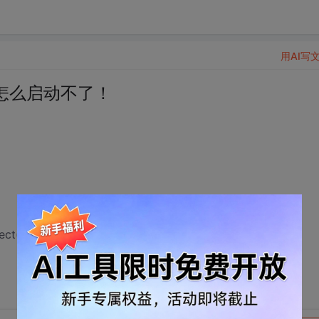
用AI写
怎么启动不了！
ct()).]SQL Server 不存在或拒绝访问。 [ 0x80004005 ]