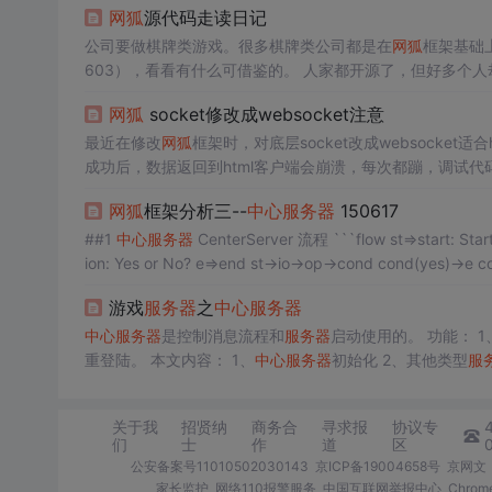
网狐
源代码走读日记
公司要做棋牌类游戏。很多棋牌类公司都是在
网狐
框架基础
603），看看有什么可借鉴的。 人家都开源了，但好多个
源了怎么还保留一部分哪亲？最后从别的地方下载了一份内
网狐
socket修改成websocket注意
还是很清晰的。
服务器
端主要包
最近在修改
网狐
框架时，对底层socket改成websocke
成功后，数据返回到html客户端会崩溃，每次都蹦，调试代
些信息中间会夹杂乱码，一开始无论如何都找不到乱码原因
网狐
框架分析三--
中心
服务器
150617
后，发现当只启动登
##1
中心
服务器
CenterServer 流程 ```flow st=>start: Start io=>inputoutput: verification op=>operation: Your Operation cond=>condit
ion: Yes or No? e=>end st->io->op->cond cond(yes)-
游戏
服务器
之
中心
服务器
中心
服务器
是控制消息流程和
服务器
启动使用的。 功能： 1
重登陆。 本文内容： 1、
中心
服务器
初始化 2、其他类型
服
r::init() { mysqlPool = new mysql_handl
关于我
招贤纳
商务合
寻求报
协议专
们
士
作
道
区
公安备案号11010502030143
京ICP备19004658号
京网文〔
家长监护
网络110报警服务
中国互联网举报中心
Chro