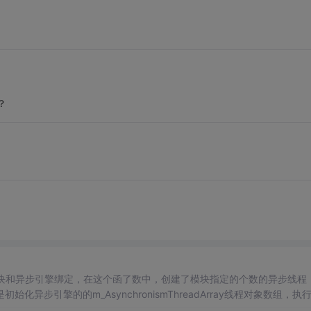
？
要服务的模块和异步引擎绑定，在这个函了数中，创建了模块指定的个数的异步线程
引擎的的m_AsynchronismThreadArray线程对象数组，执行S
和每个异步线程绑定，然后调用StartThread启动每个异步异步线程。