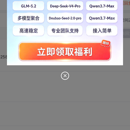
转发到动态
举报
写回
切换为时间
发表回
131325824201132735924357/