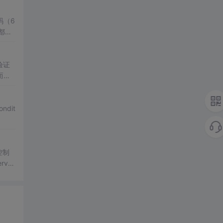
码（6
都开
框架
验证
而这
的最
控制