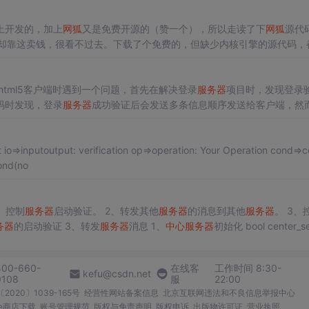
上开发的，加上
网狐
又是免费开源的（赞一个），所以走读了下
网狐
源代
人却靠这卖钱，很看不过去。下载了个免费的，但缺少内核引擎的源代码，
核源代码，但都文件对不上，郁闷。
网狐
框架虽然功能复杂繁多，但总体
t适合html5客户端时遇到一个问题，首先在解决登录
服务器
项目时，发现登录
码时发现，登录
服务器
成功验证后会发送多条信息顺序发送给客户端，然
，从分析自己对网络发包进行处理的那段代码开始查，可问题依旧，最后
>e cond(no
、控制
服务器
启动验证。 2、转发其他
服务器
的消息到其他
服务器
。 3、
务器
的启动验证 3、转发
服务器
消息 1、
中心
服务器
初始化 bool center_serve
400-660-
在线客
工作时间 8:30-
kefu@csdn.net
0108
服
22:00
2020〕1039-165号
经营性网站备案信息
北京互联网违法和不良信息举报中心
me商店下载
账号管理规范
版权与免责声明
版权申诉
出版物许可证
营业执照