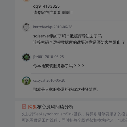
qq914183325
请专家帮忙看看 谢谢！
hurryboylqs
2010-06-28
sqlserver装好了吗？数据库导进去了吗
连接密码？远程数据库的话要注意是否防火墙阻止 了
jbz001
2010-06-28
你本地安装服务器了吗？？？
cattycat
2010-06-28
那就是人家服务器拒绝你这种登陆啊。
网狐
核心源码阅读分析
先执行SetAsynchronismSink函数，将异步引擎
可以看做是工作线程，同时把每个线程都和模块绑定，也就是初始化异步
tService启动异步引擎，先是创建一个完成端口，并且把它