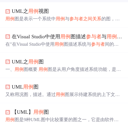
UML之
用例
视图
用例
图是表示一个系统中
用例
与
参与者
之间
关系
的图，它
描述了系统中相关用户和系统对不同用户提供的功能和服
务。对于用户而言，最关心的是一个系统具有的功能与呈
在Visual Studio中使用
用例
图描述
参与者
与
用例
的
关
现的外部特性，而并不十分关注实际过程及实现方法本
身。
用例
视图就相当于从用户的视角来描述和建模整个系
在"在Visual Studio中使用
用例
图描述系统与
参与者
间的
关
统，分析系统的功能和行为。
用例
视图中主要元素包括
参
系
"中，使用
用例
图表示
参与者
与系统的
关系
，本篇体验
参
与者
，
用例
以及元素
之间
的
关系
，此外，
用例
视图还可以
与者
与
用例
(
参与者
要做的事情)的
关系
。 首先创建有关Cus
包括注释和约束，也可以使用包将图中的元素组合成模
UML之
用例
图
tomer
参与者
的UML
用例
图。 在解决方案下创建一个名称
块。
用例
视图用于展示
参与者
和
用例
。
为"Customer"的UML
用例
图。 打开"UML模型资源管理
一、
用例
图概要
用例
图是从用户角度描述系统功能，是用
器"，把其中的"Customer
参与者
"拖动到右侧的主界面。
户所能观察到的系统功能的模型图
用例
是系统中的一个功
在主界面添加若干个
用例
...
能单元
用例
图列出系统中的
用例
和系统外的
参与者
，并显
UML
用例
图
示哪个
参与者
参与了哪个
用例
的执行(或称为发起了哪个
用
例
)
用例
图多用于静态建模阶段(主要是业务建模和需求建
又称用况图，描述。通过
用例
图展示待建系统的上下文范
模) 二、
用例
图中的元素及解释
用例
图主要有六个元素：
围以及它提供的功能。它描述了谁（或什么）与系统交
参与者
(Actor)、
用例
(Use Case)、 关联
关系
(Association)、
互，外部世界做些什么。
用例
着眼于为用户，提供了一种
包含
关系
(Include)、 扩展
关系
(Extend) 泛化
关系
(Gen.
【UML】
用例
图
捕获的系统且直观的方法，可驱动整个开发过程。
用例
从
某个特定
参与者
的角度用简单易懂的语言说明。
用例
图是9种UML图中比较重要的图之一，它是由软件需
求分析到最终实现的第一步，描述人们希望如何使用一个