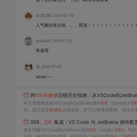
a6282867
2010-07-01
人气貌似有点低。。。我顶！！！！！！！！！！！
aotian16
2010-07-01
有道理
哀
2010-07-01
upup~~
跨
IDE
快捷键
迁移完全指南：从VSCode到JetBr
本文系统阐述从VSCode到JetBrains系列
IDE
（如IntelliJ
ID
径，提出五步
标准化
迁移流程，并引入情境化映射、命令别
包括核心功能映射设计、跨平台键位转换、性能优化及效率
006、
IDE
集成：VS Code 与 JetBrains 插件
本文详解VS Code和JetBrains系列
IDE
（IntelliJ
IDE
A、Py
定制、代理与内存调优、项目级与工作区配置同步、跨
IDE