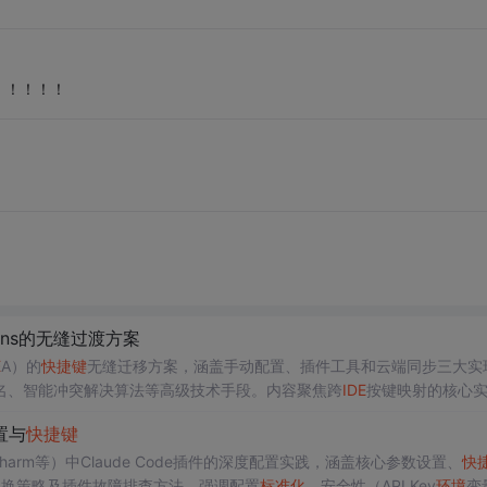
！！！！！
ains的无缝过渡方案
E
A）的
快捷键
无缝迁移方案，涵盖手动配置、插件工具和云端同步三大实
名、智能冲突解决算法等高级技术手段。内容聚焦跨
IDE
按键映射的核心
分析，支撑开发者提升多
环境
协同开发效率。
配置与
快捷键
Charm等）中Claude Code插件的深度配置实践，涵盖核心参数设置、
快
切换策略及插件故障排查方法，强调配置
标准化
、安全性（API Key
环境
变