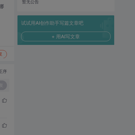
暂无公告
哪
试试用AI创作助手写篇文章吧
+ 用AI写文章
复
正序
复
了