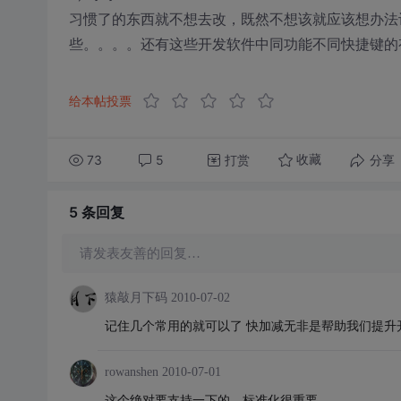
习惯了的东西就不想去改，既然不想该就应该想办法
些。。。。还有这些开发软件中同功能不同快捷键的
给本帖投票
73
5
打赏
分享
收藏
5 条
回复
请发表友善的回复…
猿敲月下码
2010-07-02
记住几个常用的就可以了 快加减无非是帮助我们提升开
rowanshen
2010-07-01
这个绝对要支持一下的。标准化很重要