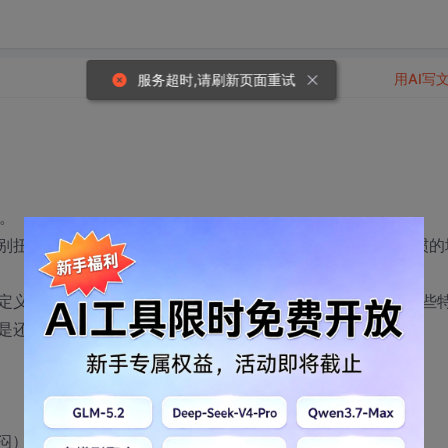
用AI写
服务超时,请刷新页面重试
中。
别扭，其中快捷键设置不一样可以说是首当其冲的一个不习惯的
标准呢？就好比ctrl + c 是复制 ctrl + v是粘贴，这些
是还有一些常用的就不一致，列举几个：
郁闷）