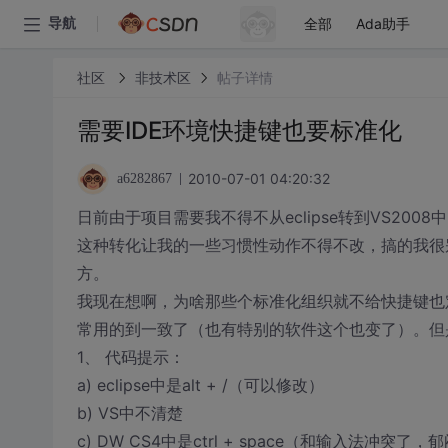
全部
Ada助手
导航
社区
非技术区
帖子详情
需要IDE环境快捷键也要标准化
2010-07-01 04:20:32
a6282867
日前由于项目需要我不得不从eclipse转到VS2008
这种转化让我的一些习惯性动作不得不改，搞的我很
方。
我现在想啊，为啥那些个标准化组织就不给快捷键也定义一个
常用的到一致了（也有特别的软件这个也变了）。但
1、 代码提示：
a) eclipse中是alt + /（可以修改）
b) VS中不清楚
c) DW CS4中是ctrl + space（和输入法冲突了，