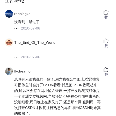
全部评论
ronniegxq
赞
没看到，错过了
2010-07-06
The_End_Of_The_World
赞
2010-07-06
flydream0
赞
总算有人跟我说的一致了.周六我在公司加班,按照往常
习惯休息时会打开CSDN看看,我是把CSDN收藏起来
的,所以不会存在网址输入错误.一打开发现确实好像是
一个亚洲交友视频网,当然怀疑,但是在公司怕中毒所以
没细细看,周日晚上在家又打开,还是那个网.直到周一再
次打开CSDN才恢复往日熟悉的界面.看到CSDN周末真
的被黑了.