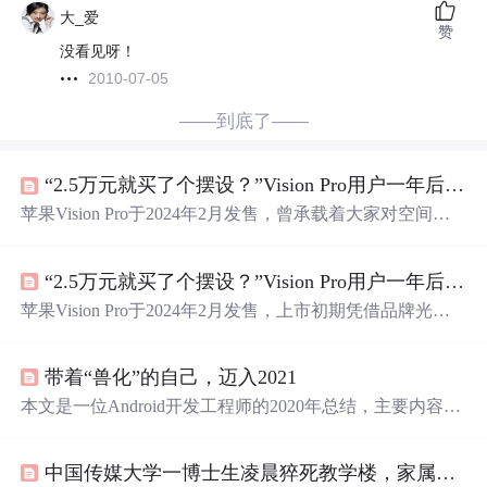
大_爱
赞
没看见呀！
2010-07-05
——到底了——
“2.5万元就买了个摆设？”Vision Pro用户一年后集体后悔：吃灰、脖子疼、卖不掉!
苹果Vision Pro于2024年2月发售，曾承载着大家对空间计
算时代的遐想。但一年多过去，它在市场上遭遇滑铁卢，
被用户频繁吐槽。该产品存在价格贵、设备重、续航短、
“2.5万元就买了个摆设？”Vision Pro用户一年后集体后悔：吃灰、脖子疼、卖不掉
软件生态差等问题，销量惨淡。苹果已调整策略，还在研
发新的VR头显。
苹果Vision Pro于2024年2月发售，上市初期凭借品牌光环
和宣传吸引众多关注。但一年多后，它在市场上遭遇滑铁
卢，被用户频繁吐槽。其存在价格贵、设备重、续航差、
带着“兽化”的自己，迈入2021
软件生态不佳等问题，销量惨淡，苹果已暂时停产，不过
仍在研发新VR头显。
本文是一位Android开发工程师的2020年总结，主要内容包
括健身历程，饮食习惯的改变，工作上的成长以及对生活
的感悟。作者通过健身找到了新的兴趣，改善了饮食，提
中国传媒大学一博士生凌晨猝死教学楼，家属怀疑系过劳死(zz)
升了职业技能，并对未来有所规划。同时，他在工作中寻