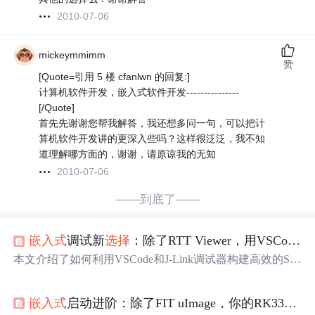
2010-07-06
mickeymmimm
赞
[Quote=引用 5 楼 cfanlwn 的回复:]
计算机软件开发，嵌入式软件开发---------------
[/Quote]
首先先谢谢您帮我解答，我还想多问一句，可以把计
算机软件开发讲的更深入些吗？这样很泛泛，我不知
道理解哪方面的，谢谢，请原谅我的无知
2010-07-06
——到底了——
嵌入式
调试新
选择
：除了RTT Viewer，用VSCode+J-Link也能玩转SEGGER RTT日志
本文介绍了如何利用VSCode和J-Link调试器构建高效的SE
GGER RTT日志工作流，替代传统的RTT Viewer工具。详
细讲解了环境搭建、工程配置、多通道日志分离等实用技
嵌入式
启动进阶：除了FIT uImage，你的RK3399开发板还能怎么玩？对比传统uImage与FIT的实战
巧，帮助
嵌入式
开发者在保持系统实时性的同时，实现高