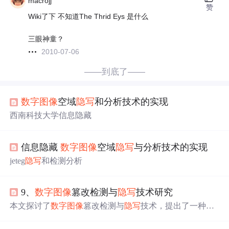
macrojj
赞
Wiki了下 不知道The Thrid Eys 是什么
三眼神童？
2010-07-06
——到底了——
数字图像
空域
隐写
和分析技术的实现
西南科技大学信息隐藏
信息隐藏
数字图像
空域
隐写
与分析技术的实现
jeteg
隐写
和检测分析
9、
数字图像
篡改检测与
隐写
技术研究
本文探讨了
数字图像
篡改检测与
隐写
技术，提出了一种高
效的复制-移动篡改检测算法和基于改进CMD的自适应图
像
隐写
方法。篡改检测算法通过SLIC超像素分割和K-均值