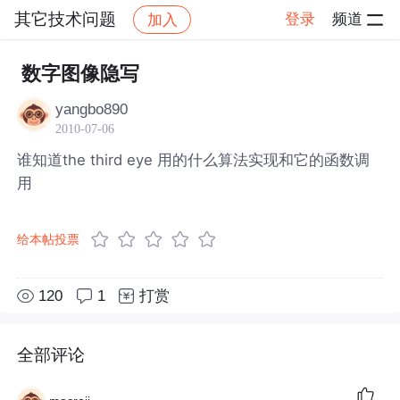
其它技术问题
登录
频道
加入
帖子详情
社区
其它技术问题
数字图像隐写
yangbo890
2010-07-06
谁知道the third eye 用的什么算法实现和它的函数调
用
给本帖投票
120
1
打赏
全部评论