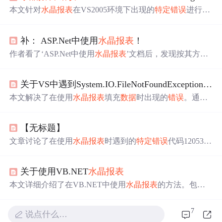
本文针对
水晶报表
在VS2005环境下出现的
特定
错误
进行了
分析。当使用PUSH模式和ADO.Net作为
数据
源时，如果填
充的DataSet名称与ADO.Net中定义的名称不符，则会导致
补： ASP.Net中使用
水晶报表
！
错误
。文章建议通过开启EnableParameterPrompt来解决这一
问题。
作者看了‘ASP.Net中使用
水晶报表
’文档后，发现按其方法
对自己创建的rpt文件编译运行会出现‘登录失败’
错误
。通
过加入
特定
命名空间，设置登录信息，如服务器名、
数据
关于VS中遇到System.IO.FileNotFoundException问题的解决办法
库名、用户ID和密码等，解决了该问题。
本文解决了在使用
水晶报表
填充
数据
时出现的
错误
。通过
在App.config文件中添加
特定
代码来修正cr.SetDataSource(ds
t)调用时发生的异常。
【无标题】
文章讨论了在使用
水晶报表
时遇到的
特定
错误
代码12053
3，该
错误
涉及
数据
库的打开失败。用户可能正尝试导出或
导入
数据
时遇到此问题。解决方案可能包括检查
数据
库连
关于使用VB.NET
水晶报表
接、权限设置或报表配置。
本文详细介绍了在VB.NET中使用
水晶报表
的方法。包括
安装
水晶报表
、配置开发环境、设计报表、编码集成以及
部署与测试等步骤，还给出了加载和显示报表的示例代
7
说点什么…
码，同时提醒使用中可能遇到的问题及解决办法。