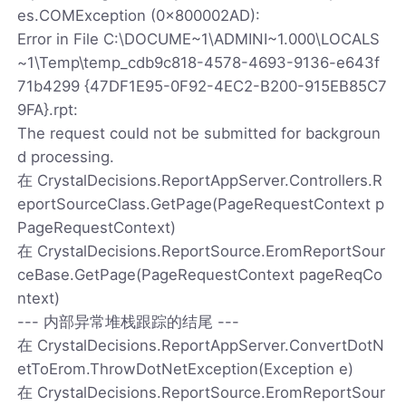
es.COMException (0x800002AD):
Error in File C:\DOCUME~1\ADMINI~1.000\LOCALS
~1\Temp\temp_cdb9c818-4578-4693-9136-e643f
71b4299 {47DF1E95-0F92-4EC2-B200-915EB85C7
9FA}.rpt:
The request could not be submitted for backgroun
d processing.
在 CrystalDecisions.ReportAppServer.Controllers.R
eportSourceClass.GetPage(PageRequestContext p
PageRequestContext)
在 CrystalDecisions.ReportSource.EromReportSour
ceBase.GetPage(PageRequestContext pageReqCo
ntext)
--- 内部异常堆栈跟踪的结尾 ---
在 CrystalDecisions.ReportAppServer.ConvertDotN
etToErom.ThrowDotNetException(Exception e)
在 CrystalDecisions.ReportSource.EromReportSour