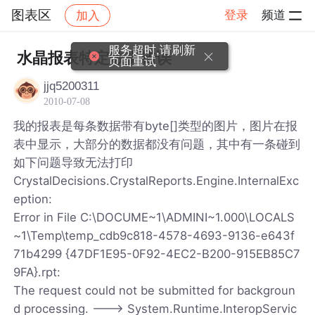
图表区
登录
频道
加入
帖子详情
社区
图表区
服务超时,请刷新
水晶报表特定数据错误
页面重试
jjq5200311
2010-07-08
我的报表是每条数据带有byte[]类型的图片，图片在报
表中显示，大部分的数据都没有问题，其中有一条碰到
如下问题导致无法打印
CrystalDecisions.CrystalReports.Engine.InternalExc
eption:
Error in File C:\DOCUME~1\ADMINI~1.000\LOCALS
~1\Temp\temp_cdb9c818-4578-4693-9136-e643f
71b4299 {47DF1E95-0F92-4EC2-B200-915EB85C7
9FA}.rpt:
The request could not be submitted for backgroun
d processing. ---> System.Runtime.InteropServic