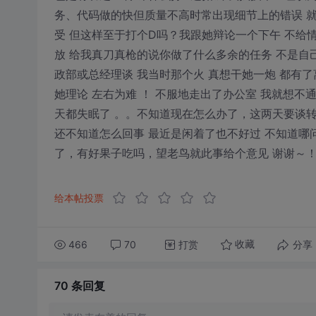
务、代码做的快但质量不高时常出现细节上的错误 就
受 但这样至于打个D吗？我跟她辩论一个下午 不给
放 给我真刀真枪的说你做了什么多余的任务 不是自己
政部或总经理谈 我当时那个火 真想干她一炮 都有了
她理论 左右为难 ！ 不服地走出了办公室 我就想不
天都失眠了 。。不知道现在怎么办了，这两天要谈
还不知道怎么回事 最近是闲着了也不好过 不知道哪
了，有好果子吃吗，望老鸟就此事给个意见 谢谢～
给本帖投票
466
70
打赏
分享
收藏
70 条
回复