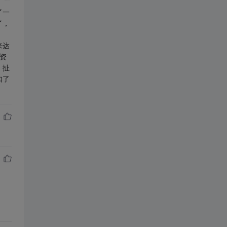
了一
了，
来达
资
，扯
扣了