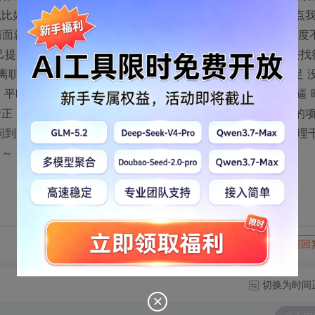
比如说是xml串多了个>什么的 还有说我平时很少提意见 这点
情面就算了还老拔我冷水 老是抓着代码细节错误和完成的任务度
提出来的不算 明摆着针对我 未果 结果还让忽悠了 说要我去找
离职的冲动了 差点没吵起来 算是撕破脸皮了 刚毕业 经验不足 
通 平时我以礼相待 她死活不留情面 真可谓是铁面无私 ！妈的逼 
转正，老板看我这个成绩我还有什么底气谈工资。。现在公司的
问到问题了 反正就是没一个进度表 一推再推 昨天还与技术经理
！～
转发到动态
举报
写回
切换为时间