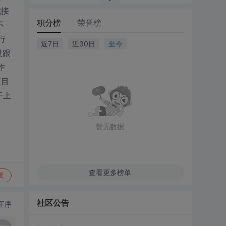
我接
积分榜
荣誉榜
不
行
近7日
近30日
至今
没跟
昨
项目
干上
暂无数据
查看更多榜单
复
社区公告
正序