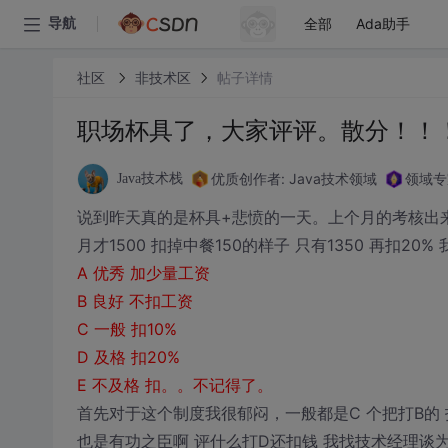
全部
Ada助手
导航
社区
非技术区
帖子详情
职场杯具了，大家评评。散分！！
优质创作者: Java技术领域
领域专
Java技术栈
说到昨天真的是杯具+悲愤的一天。上个月的考核出来
月才1500 扣掉中餐150的样子 只有1350 再扣20%
A 优秀 加少量工资
B 良好 不扣工资
C 一般 扣10%
D 及格 扣20%
E 不及格 扣。。不记得了。
首先对于这个制度我很郁闷，一般都是C 个把打B的
也是有功之臣啊 评什么打D还扣钱 我找技术经理谈