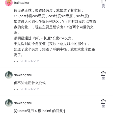
baihacker
赞
假设是正球，知道经纬度，就知道了其坐标：
r * (cos纬度cos经度，cos纬度sin经度，sin纬度)
知道设人和圆心坐标分别为X，Y（同时对应起点在原
点的向量），现在主要是想求出X,Y这两个向量的夹
角。
很明显通过 内积 = 长度*长度cos夹角。
于是得到两个角度值（实际上总是取小的那个）。
知道了这个夹角，知道了球的半径，就能求出球面距
离了。
2010-07-12
dawangzhu
赞
但不知道用什么公式
2010-07-12
dawangzhu
赞
[Quote=引用 4 楼 hqin6 的回复:]