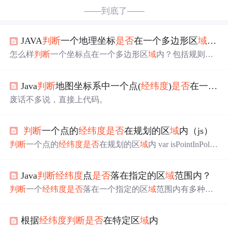
——到底了——
JAVA
判断
一个地理坐标
是否
在一个多边形区
域
内和
怎么样
判断
一个坐标点在一个多边形区
域
内？包括规则多
边形，不规则多边形，还有圆。。。 1
判断
一个坐标
是否
在圆形区
域
内？ 多边形和圆分开写，首先简单的就是
判断
Java
判断
地图坐标系中一个点(
经纬度
)
是否
在一个区
是否
在圆里面，如何
判断
一个坐标
是否
在圆形区
域
内，相
信不用我说都知道，计算这个坐标点和圆心之间的距离，
废话不多说，直接上代码。
然后跟圆的半径进行比较，如果比半径大，就不在圆形区
域
内，如果小于等于圆的半径，则该坐标点在圆形区
域
内。 数学上的计算公式是这样的： ...
判断
一个点的
经纬度
是否
在规划的区
域
内（js）
判断
一个点的
经纬度
是否
在规划的区
域
内 var isPointInPolyg
on = function(point,pts){ var N = pts.length; //pts [{lat:xxx,lng:x
xx},{lat:xxx,lng:xxx}] var boundOrVertex = true; //如果点位于
Java
判断
经纬度
点
是否
落在指定的区
域
范围内？
多边形的顶点或边上，也算做点在多边形内，直接返回true
var intersectCount = 0;//cross points count of x .
判断
一个
经纬度
是否
落在一个指定的区
域
范围内有多种实
现方式比如：调用地图API，Path2D 包和射线法等多种方
式，这里用的是Path2D 包来实现 ,这是它的api文档Path2D-
根据
经纬度
判断
是否
在特定区
域
内
api /** * 使用Path2D创建一个多边形 * @param polygon
经