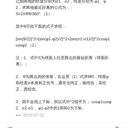
已知两地的经度分别为σ1、σ2，纬度分别为 φ1、φ
2，求两地最近距离的公式为：
S=2πRθ/360° （1）
其中θ可由下面的式子求得：
[sin(θ/2)]^2=[sin(φ1-φ2)/2]^2+[sin(σ2-σ1)/2]^2cosφ1
cosφ2 （2）
注：1、式中S为球面上任意两点的最短距离（球面距
离）；
2、 θ为两点间的张角，在运用（2）式求θ时，纬度φ
和经度σ本身有正负号，通常北纬正，南纬负；东经
正，西经负。
3、因不会用上下标，所以式中^2指平方； cosφ1cosφ
2、σ2-σ1 、φ1-φ2中的1和和2为下标。
2010-07-12