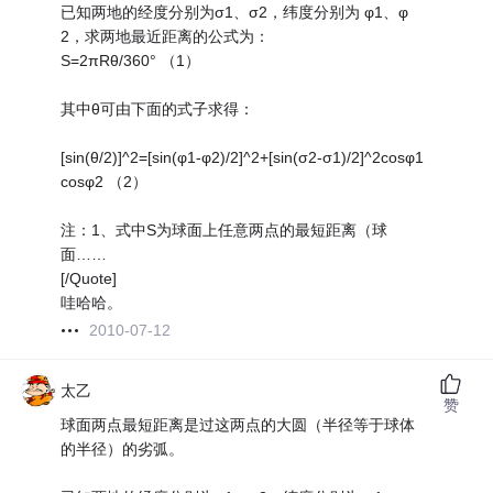
已知两地的经度分别为σ1、σ2，纬度分别为 φ1、φ
2，求两地最近距离的公式为：
S=2πRθ/360° （1）
其中θ可由下面的式子求得：
[sin(θ/2)]^2=[sin(φ1-φ2)/2]^2+[sin(σ2-σ1)/2]^2cosφ1
cosφ2 （2）
注：1、式中S为球面上任意两点的最短距离（球
面……
[/Quote]
哇哈哈。
2010-07-12
太乙
赞
球面两点最短距离是过这两点的大圆（半径等于球体
的半径）的劣弧。