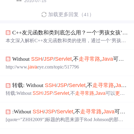
2010-07-15
加载更多回复（41）
C++友元函数和类到底怎么用？一个‘男孩女孩’交友程序帮你理清思路
本文深入解析C++友元函数和类的使用，通过一个‘男孩女
孩’交友程序实例，详细讲解友元机制的核心价值、实践应
用及高级用法。文章涵盖友元的单向性、非传递性等特
Without
SSH
/
JSP
/
Servlet
,不
走
寻常路
,
Java
可以
更
性，并提供了实际工程中的使用准则和替代方案，帮助开
发者更好地理解和应用这一重要特性。
http://www.
java
eye.com/topic/517796
转载: Without
SSH
/
JSP
/
Servlet
,不
走
寻常路
,
Java
可
转载:Without
SSH
/
JSP
/
Servlet
,不
走
寻常路
,
Java
可以
更酷
[url]http://zhh2009.iteye.com/blog/517796[/url]
:Without
SSH
/
JSP
/
Servlet
,不
走
寻常路
,
Java
可以
更
[quote="ZHH2009"]标题的构思来源于Rod Johnson的那
本"Without EJB"以及CCTV5中一句耳熟能详的广告词， 不
过此文并不是用来批判
SSH
(Struts、Spring、Hibernate)/
JS