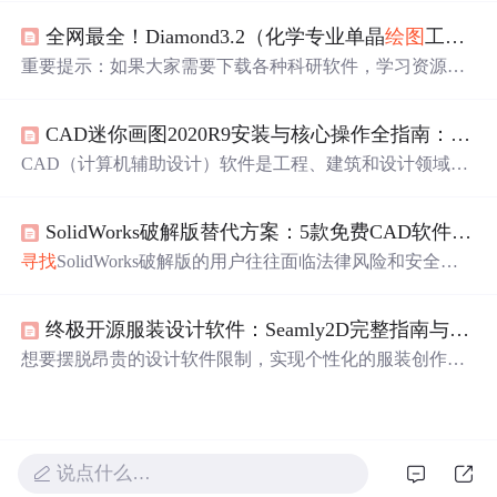
素材、标准化模板以及更符合论文发表需求的输出能力，
全网最全！Diamond3.2（化学专业单晶
绘图
工具）软件安装包下载，安装教程步骤，以及使用教程！...
大幅降低了科研
绘图
的门槛。从素材丰富度来看，BioGDP
提供20000+个原创生物医学素材，覆盖分子、细胞、组
重要提示：如果大家需要下载各种科研软件，学习资源资
织、动物模型、实验仪器等多个研究方向，并配备200+套
料等等，关注下方公众号，号内有详细的科研软件安装教
顶刊风格模板，可满足机制图、流程图、综述图等常见科
程以及使用教程噢~软件资源链接及软件解压密码关注下方
研插图需求。对于需要长期进行科研发表的研究人员来
CAD迷你画图2020R9安装与核心操作全指南：从零上手轻量CAD
公众号回复【
软件名称
】即可获取本篇关键词【Diamon
说，选择BioGDP等版权来源明确、能够提供授权支持的科
d】（ps: 复制括号内红色的关键词回复，不要手动输入，
CAD（计算机辅助设计）软件是工程、建筑和设计领域进
研
绘图
平台，可以减少后续版权风险。
如空格或字母大小写会影响关键词的软件推送）为了方便
行二维
绘图
与三维建模的核心工具，其原理在于通过数字
各位更快的找到自己所需要的科研软件，因此我做了一个
化命令精确控制图形元素。对于轻量级应用场景，如快速
往期软件目录，点击蓝色字体即可链接对应...
SolidWorks破解版替代方案：5款免费CAD软件的全面对比评测
看图、简单图纸修改或入门学习，轻量化的CAD工具提供
了低门槛、高效率的解决方案。这类软件在保证核心
绘图
寻找
SolidWorks破解版的用户往往面临法律风险和安全隐
与编辑功能的同时，显著降低了硬件需求与学习成本，具
患，本文将为您推荐5款功能强大的免费CAD软件替代方
有很高的实用价值。在实际应用中，用户常需处理DWG/D
案，帮助您在合规的前提下完成3D建模和工程设计任务。
XF格式图纸，并进行基础的二维
绘图
与编辑。本文以CAD
终极开源服装设计软件：Seamly2D完整指南与快速上手教程
这些免费CAD工具不仅能满足专业设计需求，还能避免使
迷你画图2020R9为例，详细解析其安全安装、界面优化、
用破解软件带来的法律纠纷和恶意软件威胁。 ## 🔍 为什
想要摆脱昂贵的设计软件限制，实现个性化的服装创作梦
核心
绘图
命令（如多段线、偏移、修剪）以及图层
么不推荐使用SolidWorks破解版？ 使用SolidWorks破解版可
想吗？Seamly2D正是你
寻找
的解决方案！这款革命性的开
能会带来多重风险：首先，破解软件违反软件许可协议
源服装设计软件通过参数化CAD技术，让专业服装设计变
得人人可用。无论你是独立设计师、裁缝师还是时尚爱好
者，Seamly2D都能帮助你轻松创建可编辑、可重用的定制
说点什么…
服装样板，彻底改变传统服装设计的游戏规则。 ## 服装设