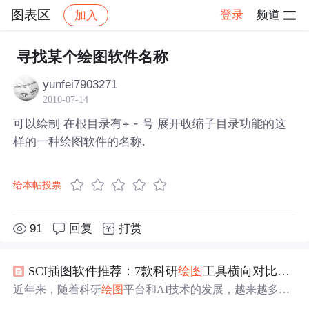
图表区
登录
频道
加入
帖子详情
社区
图表区
寻找某个绘图软件名称
yunfei7903271
2010-07-14
可以绘制 在根目录有+ - 号 展开收缩子目录功能的这
样的一种绘图软件的名称.
给本帖投票
91
回复
打赏
SCI插图软件推荐：7款科研
绘图
工具横向对比（2026最新版）
近年来，随着科研
绘图
平台和AI技术的发展，越来越多面
向科研场景的专业工具开始出现，它们提供了丰富的科研