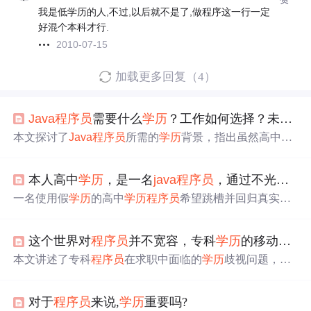
我是低学历的人,不过,以后就不是了,做程序这一行一定
好混个本科才行.
2010-07-15
加载更多回复（4）
Java
程序员
需要什么
学历
？工作如何选择？未来咋样？
本文探讨了
Java
程序员
所需的
学历
背景，指出虽然高中及
以下
学历
找工作较难，但专科以上
学历
是基本要求。分享
了专科
程序员
成功晋升为阿里架构师的例子，并强调提升
本人高中
学历
，是一名
java
程序员
，通过不光彩的方法进来现在的公司，
学历
和技术的重要性。同时，建议
程序员
在选择工作时不
应只关注外包，而应寻求能提升技术能力的岗位，以利于
一名使用假
学历
的高中
学历
程序员
希望跳槽并回归真实身
长期职业发展。
份。专家建议提高个人技术和
学历
，并通过直接接触用人
部门、自我宣传等方式寻找机会。
这个世界对
程序员
并不宽容，专科
学历
的移动开发们该如何生存？
本文讲述了专科
程序员
在求职中面临的
学历
歧视问题，分
析了企业为何倾向于高
学历
的原因。尽管专科
程序员
处境
艰难，但作者鼓励大家通过不断学习和提升技术来弥补
学
对于
程序员
来说,
学历
重要吗?
历
短板，给出了移动开发的技术进阶思路，包括
Java
基