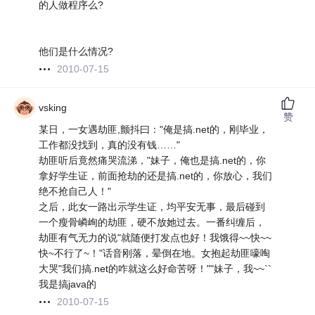
的人做程序么?
他们是什么情况?
2010-07-15
vsking
赞
某日，一女遇劫匪,颤抖曰："俺是搞.net的，刚毕业，
工作都没找到，真的没有钱……"
劫匪听后竟然痛哭流涕，"妹子，俺也是搞.net的，你
拿好学生证，前面抢劫的还是搞.net的，你放心，我们
绝不抢自己人！"
之后，此女一路出示学生证，均平安无事，最后碰到
一个瘦骨嶙峋的劫匪，硬不放她过去。一番纠缠后，
劫匪有气无力的说"就随便打发点也好！我饿得~~快~~
快~不行了~！"话音刚落，晕倒在地。女抱起劫匪嚎啕
大哭"我们搞.net的咋就这么好命苦呀！""妹子，我~~``
我是搞java的
2010-07-15