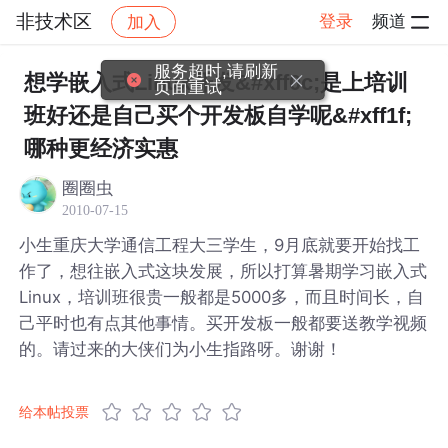
非技术区
登录
频道
加入
帖子详情
社区
非技术区
想学嵌入式Linux开发&#xff0c;是上培训
班好还是自己买个开发板自学呢&#xff1f;
哪种更经济实惠
圈圈虫
2010-07-15
小生重庆大学通信工程大三学生，9月底就要开始找工
作了，想往嵌入式这块发展，所以打算暑期学习嵌入式
Linux，培训班很贵一般都是5000多，而且时间长，自
己平时也有点其他事情。买开发板一般都要送教学视频
的。请过来的大侠们为小生指路呀。谢谢！
给本帖投票