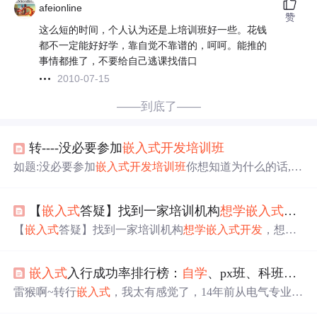
afeionline
赞
这么短的时间，个人认为还是上培训班好一些。花钱
都不一定能好好学，靠自觉不靠谱的，呵呵。能推的
事情都推了，不要给自己逃课找借口
2010-07-15
——到底了——
转----没必要参加
嵌入式
开发
培训班
如题:没必要参加
嵌入式
开发
培训班
你想知道为什么的话,就
请接着向下看.我相信你会收获很多的.一定要耐心看完哦,
你会收获很多的,相信我!尤其是最后面我提供的资源可能在
【
嵌入式
答疑】找到一家培训机构
想学
嵌入式
开发
5年前甚至3年前我的回答是错误的,这点我可以坦白的讲,在
5年前,android并没有大规模流行起来,而且ios系统也刚开始
【
嵌入式
答疑】找到一家培训机构
想学
嵌入式
开发
，想问
步入角色,现在回头看看,你会发现nokia随着symbian平台的
问大家这家机构培训方案到底靠不靠谱? 点击“硬核王同
不给力已经导致nokia公司的颓势有兵败...
学”，选择“关注/点赞收藏” 福利干货第一时间送达！
嵌入式
入行成功率排行榜：
自学
、px班、科班出身哪条路最靠谱？
雷猴啊~转行
嵌入式
，我太有感觉了，14年前从电气专业转
行那段酸爽经历，还记得。像在黑夜里摸索，时而看到光