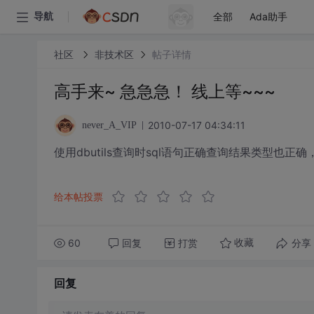
全部
Ada助手
导航
社区
非技术区
帖子详情
高手来~ 急急急！ 线上等~~~
2010-07-17 04:34:11
never_A_VIP
使用dbutils查询时sql语句正确查询结果类型也
给本帖投票
60
回复
打赏
分享
收藏
回复