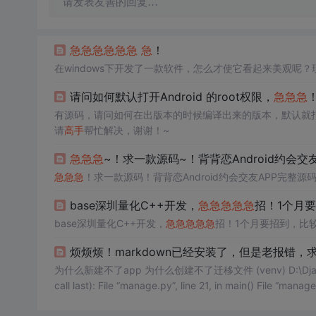
请发表友善的回复…
急
急
急
急
急
急
急
！
在windows下开发了一款软件，怎么才使它看起来美观
请问如何默认打开Android 的root权限，
急
急
急
有源码，请问如何在出版本的时候编译出来的版本，默认就打开An
请
高手
帮忙解决，谢谢！~
急
急
急
~！求一款源码~！背背恋Android约会
急
急
急
！求一款源码！背背恋Android约会交友APP完整源
base深圳量化C++开发，
急
急
急
急
急
招！1个月
base深圳量化C++开发，
急
急
急
急
急
招！1个月要招到，比
烦烦烦！markdown已经安装了，但是老报错，
为什么新建不了app 为什么创建不了迁移文件 (venv) D:\Django源码\bl
call last): File “manage.py”, line 2