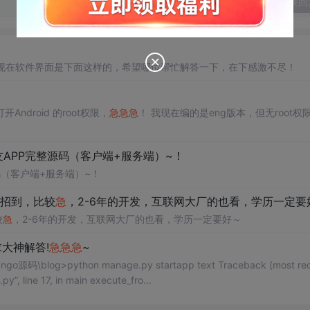
发表回
呢？现在软件界面是下面这样的，希望哪位帮忙解答一下，在下感激不尽！
！
droid 的root权限，
急
急
急
！ 我现在编的是eng版本，但无root权
交友APP完整源码（客户端+服务端）~！
码（客户端+服务端）~！
要招到，比较
急
，2-6年的开发，互联网大厂的也看，学历一定要
较
急
，2-6年的开发，互联网大厂的也看，学历一定要好～
求大神解答!
急
急
急
~
og>python manage.py startapp text Traceback (most rec
1, in main() File “manage.py”, line 17, in main execute_fro...