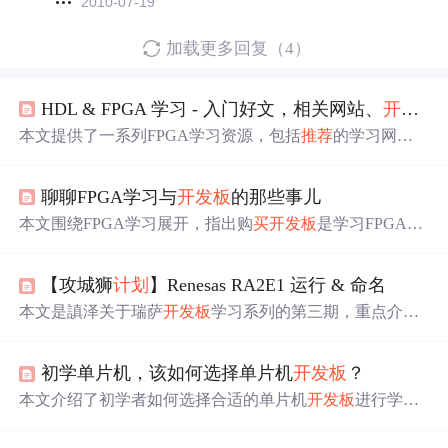
2010-07-19
加载更多回复（4）
HDL & FPGA 学习 - 入门好文，相关网站、
开发板
本文提供了一系列FPGA学习资源，包括
推荐
的学习网站
链接、开源
开发板
的详细资料以及教程文档，覆盖Quartu
s、Qsys、Verilog和NiosII等内容，同时包含时序分析和约
聊聊FPGA学习与
开发板
的那些事儿
束的参考资料。,
本文围绕FPGA学习展开，指出购
买
开发板
是学习FPGA的
必要非充分条件。学习FPGA应先从知识入手，但知识网
络复杂，体系化课程是走出知识海洋的“地图”。强调学习
【攻城狮
计划
】Renesas RA2E1 运行 & 命名
关键在课程，还给出选课程的三标准，并
推荐
了学习资源
圈，助学习者轻松学会FPGA。
本文是謓泽关于瑞萨
开发板
学习系列的第三期，重点介绍
了如何在RA2E1
开发板
上运行程序以及瑞萨MPU的命名规
则。文章提到了致敬未来的攻城狮
计划
，这是一个由架构
初学单片机，该如何选择单片机
开发板
？
师李肯和瑞萨电子联合发起的活动，对大学生和嵌入式开
发者具有指导意义。
本文介绍了初学者如何选择合适的单片机
开发板
进行学
习。包括选择适合的单片机型号、具备丰富外设资源的
开
发板
、配套详尽例程与文档支持的
开发板
等内容。