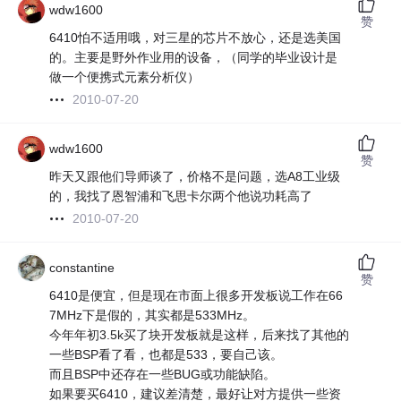
wdw1600
赞
6410怕不适用哦，对三星的芯片不放心，还是选美国
的。主要是野外作业用的设备，（同学的毕业设计是
做一个便携式元素分析仪）
2010-07-20
wdw1600
赞
昨天又跟他们导师谈了，价格不是问题，选A8工业级
的，我找了恩智浦和飞思卡尔两个他说功耗高了
2010-07-20
constantine
赞
6410是便宜，但是现在市面上很多开发板说工作在66
7MHz下是假的，其实都是533MHz。
今年年初3.5k买了块开发板就是这样，后来找了其他的
一些BSP看了看，也都是533，要自己该。
而且BSP中还存在一些BUG或功能缺陷。
如果要买6410，建议差清楚，最好让对方提供一些资