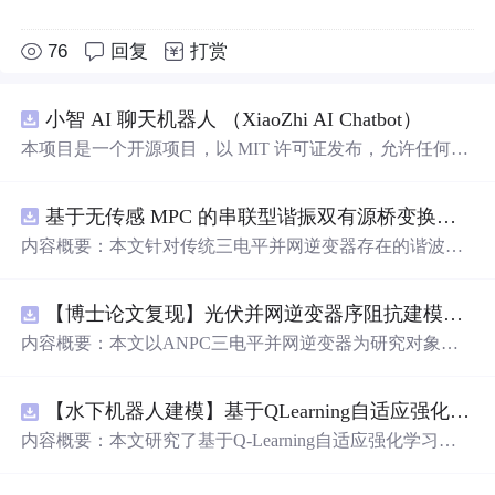
76
回复
打赏
小智 AI 聊天机器人 （XiaoZhi AI Chatbot）
本项目是一个开源项目，以 MIT 许可证发布，允许任何人
免费使用，并可以用于商业用途。 我们希望通过这个项
目，能够帮助更多人入门 AI 硬件开发，了解如何将当下飞
基于无传感 MPC 的串联型谐振双有源桥变换器动态性能优化（Simulink仿真实现）
速发展的大语言模型应用到实际的硬件设备中。无论你是
对 AI 感兴趣的学生，还是想要探索新技术的开发者，都可
内容概要：本文针对传统三电平并网逆变器存在的谐波含
以通过这个项目获得宝贵的学习经验。
量高、电网不平衡工况适应性差及动态响应滞后等问题，
提出了一种基于有源中点箝位（ANPC）三电平逆变器的
【博士论文复现】光伏并网逆变器序阻抗建模、扫频辨识与弱电网交互稳定性分析【阻抗建模、验证扫频法】（Matlab代码、Simulink仿真实现）
高性能并网控
制
策略。该策略融合了双极性倍频脉宽调
制
（DPWMA）、正负序分离锁相技术和电网电压前馈控
制
内容概要：本文以ANPC三电平并网逆变器为研究对象，
，构建了“精准同步-扰动补偿-优质调
制
”的一体化控
制
体
提出了一种融合双极性倍频脉宽调
制
（DPWMA）、正负
系。通过Simulink搭建仿真模型，在稳态对称、电网不平衡
序分离锁相与电网电压前馈控
制
的高性能并网控
制
策略。
及动态扰动等多种工况下进行验证，结果表明该复合控
制
【水下机器人建模】基于QLearning自适应强化学习PID控
通过对ANPC拓扑结构的分析，阐明其在开关损耗均衡、
策略能显著降低并网电流谐波，提升锁相精度，有效抑
制
中点电位稳定和低输出谐波方面的硬件优势，为高质量并
内容概要：本文研究了基于Q-Learning自适应强化学习的PI
功率波动，并大幅缩短系统动态调节时间，增强了逆变器
网奠定基础。在此基础上，DPWMA调
制
策略有效提升输
D控
制
器在自主水下航行器（AUV）运动控
制
中的应用，
在复杂电网环境下的稳定性与适应性。; 适合人群：从事电
出波形的等效开关频率，显著降低谐波含量；正负序分离
旨在提升水下机器人在复杂、非线性及动态变化海洋环境