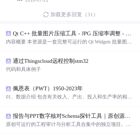
2010-07-21
加载更多回复（31）
Qt C++ 批量图片压缩工具 - JPG 压缩率调整 - 批量修改分辨率 - 本地图片批处理（源码）
内容概要 本资源是一套完整可运行的 Qt Widgets 批量图片
压缩桌面工具源码，基于 Qt5/C++ 从零开发，专为初学者
设计，分步实现图片批量处理全套功能。工具支持多选单
通过Thingscloud远程控制stm32
张图片、直接读取整个文件夹内所有 JPG/PNG 图像，可自
定义输出图片分辨率、调节 JPG0~100 区间压缩质量，自
代码和具体例子
带锁定宽高比防拉伸变形功能；批量处理完成后自动统计
每张图片压缩前后文件体积，计算整体压缩缩小比例，直
观展示压缩效果。 适用人群 Qt/C++ 零基础初学者，学习
佩恩表（PWT）1950-2023年
QImage 图像绘图、文件目录遍历、UI 交互开发； 需要本
01、数据介绍 包含有关收入、产出、投入和生产率的相对
地批量处理图片的办公、设计、自媒体从业者； 想要学习
水平信息，涵盖1950-2023年各国GDP、汇率、TFP、CPI
图片缩放、JPG 压缩、本地文件 IO、进度条交互的开发学
指数、人口、人力资本等多项数据，整理的PWT 11.0中文
习者。 使用场景 自媒体批量压缩配图，降低图片体积节省
报告与PPT数字核对Schema探针工具｜原创源码+测试+离线报告
翻译使用说明，英文原版使用说明。 数据名称：佩恩表
上传流量； 摄影、设计批量统一图片尺寸，批量轻量化相
（PWT） 数据年份：1950-2023年
原创可运行的工程审计与分析工具合集中的独立项目。每
册图片； 程序开发学习：QFileDialog 文件选择、QDir 文
个压缩包包含完整 Node.js、HTML、CSS、JavaScript 源
件夹遍历、QImage 缩放保存、QSlider 参数联动、批量循
码，内置合成示例、3 项自动化验收、离线 HTML/JSON/S