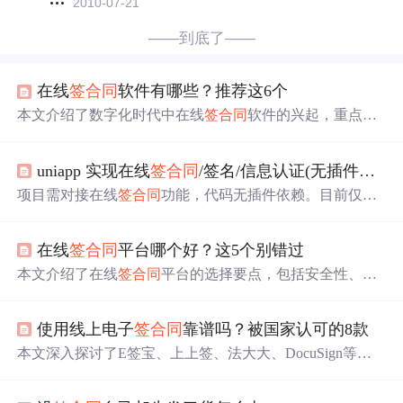
2010-07-21
——到底了——
在线
签合同
软件有哪些？推荐这6个
本文介绍了数字化时代中在线
签合同
软件的兴起，重点推
荐了e签宝、放心签、君子签、签盾和电子牵五款热门软
件，强调了它们的功能、安全性和易用性，并提供了选择
uniapp 实现在线
签合同
/签名/信息认证(无插件依赖)
在线
签合同
软件的关键因素。
项目需对接在线
签合同
功能，代码无插件依赖。目前仅测
试了小程序，其他端需自行适配。页面有两个，一个可提
交表单并上传身份证正反面，另一个展示合同，签字面板
在线
签合同
平台哪个好？这5个别错过
以弹窗形式呈现，签名页需将接口改成自己的，避免报
错。
本文介绍了在线
签合同
平台的选择要点，包括安全性、功
能适用性和操作便捷性，并推荐了e签宝、法大大、上上
签、安心签和契约锁等五款主流平台，帮助企业根据需求
使用线上电子
签合同
靠谱吗？被国家认可的8款
选择最适合的电子签名和合同管理工具。
本文深入探讨了E签宝、上上签、法大大、DocuSign等国
内外主流电子
签合同
软件，阐述了它们的关键功能、优势
以及如何满足法律要求。通过比较分析，帮助读者选择适