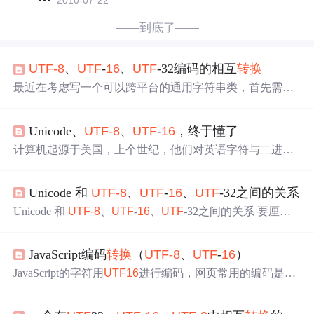
2010-07-22
——到底了——
UTF
-8
、
UTF
-
16
、
UTF
-32编码的相互
转换
最近在考虑写一个可以跨平台的通用字符串类，首先需要
搞定的就是编码
转换
问题。 vs默认保存代码文件，使用的
是本地code（
中文
即GBK，日文即Shift-JIS），也可以使用
Unicode、
UTF
-8
、
UTF
-
16
，终于懂了
带BOM的
UTF
-8
。 gcc则是
UTF
-8
，有无BOM均可（源代
码的字符集可以由参数-finput-charset指定）。 那么源代码
计算机起源于美国，上个世纪，他们对英语字符与二进制
可以采用带BOM的
UTF
-8
来保存。而windows下的unicode
位之间的关系做了统一规定，并制定了一套字符编码规
是
UTF
-
16
编码；linux则使用
UTF
-8
或
UTF
-32。因此不论
则，这套编码规则被称为ASCII编码 ASCII 编码一共定义
在哪种系统里，程序在处理字符串时都需要考虑
UTF
编码
Unicode 和
UTF
-8
、
UTF
-
16
、
UTF
-32之间的关系
了128个字符的编码规则，用七位二进制表示 ( 0x00 - 0x7F
之间的相互
), 这些字符组成的集合就叫做 ASCII 字符集 随着计算机的
Unicode 和
UTF
-8
、
UTF
-
16
、
UTF
-32之间的关系 要厘清
普及，在不同的地区和国家又出现了很多字符编码，比如:
它们之间的关系就要先从编码开始说起： ASCII码 我们都
大陆的 GB2312、港台的 BIG5, 日本的 Shift JIS等等 由于字
知道，在计算机的世界里，信息的表示方式只有 0 和 1,但
符编码不同，计算机在不同国家之间的交流变得很困难，
JavaScript编码
转换
（
UTF
-8
、
UTF
-
16
）
是我们人类信息表示的方式却与之大不相同，很多时候是
经常会出现乱码的问题，比如
用语言文字、图像、声音等传递信息的。 那么我们怎样将
JavaScript的字符用
UTF
16
进行编码，网页常用的编码是
UT
其转化为二进制存储到计算机中，这个过程我们称之为编
F
8或者GB2312，在不涉及到字符串字节操作时，JavaScrip
码。更广义地讲就是把信息从一种形式转化为另一种形式
t编码和网页编码即使不一致也可以使用。但是当进行诸如