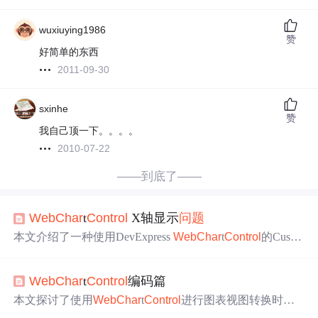
wuxiuying1986
赞
好简单的东西
2011-09-30
sxinhe
赞
我自己顶一下。。。。
2010-07-22
——到底了——
Web
Char
t
Control
X轴显示
问题
本文介绍了一种使用DevExpress
Web
Char
t
Control
的Custo
mDrawAxisLabel事件来优化图表X轴标签显示的方法，通
过减少重复显示来提高可读性。
Web
Char
t
Control
编码篇
本文探讨了使用
Web
Char
t
Control
进行图表视图转换时遇
到的
问题
，特别是为何无法使用SeriesTemplate.ChangeView