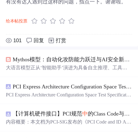
有没有达人遇到过这样的问题，指点一下。谢谢啦。
给本帖投票
101
回复
打赏
Mythos模型：自动化攻防能力跃迁与AI安全新范式
大语言模型正从‘智能助手’演进为具备自主推理、工具调
用与环境建模能力的‘决策执行体’。以Mythos为代表的新
型AI系统，依托SWE-bench Pro、CyberGym等高阶基准验
PCI Express Architecture Configuration Space Test Specification Revision 5.0, Version 1.0 (CB).pdf
证，在代码理解、漏洞挖掘、动态逆向与多步攻击链构建
中
实现质变突破。其技术价值不仅在于提升渗透测试效
PCI Express Architecture Configuration Space Test Specificatio
率，更在于倒逼软件供应链安全治理升级——从人工审计
n Revision 5.0, Version 1.0 (CB).pdf
转向可复现、可验证、可追溯的自动化安全闭环。典型应
用场景覆盖存量系统漏洞普查、开源项目风险评估及红蓝
【计算机硬件接口】PCI规范
中
的Class Code与Capability ID分配：设备功能分类及扩展能力标识系统设计
对抗训练，而核心挑战直指对齐风险、沙箱逃逸与执行层
内容概要：本文档为PCI-SIG发布的《PCI Code and ID Assi
防护缺失。本文深入剖析Mytho
gnment Specification》版本1.4，发布于2013年8月，主要定
义了PCI设备的类代码（Class Codes）、能力标识（Capabil