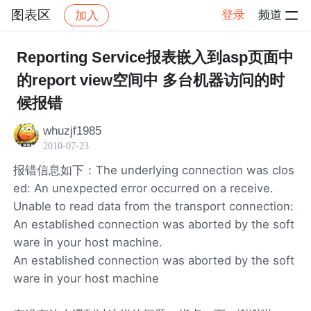
图表区
登录
频道
加入
帖子详情
社区
图表区
Reporting Service报表嵌入到asp页面中
的report view空间中 多台机器访问的时
候报错
whuzjf1985
2010-07-23
报错信息如下：The underlying connection was clos
ed: An unexpected error occurred on a receive.
Unable to read data from the transport connection:
An established connection was aborted by the soft
ware in your host machine.
An established connection was aborted by the soft
ware in your host machine