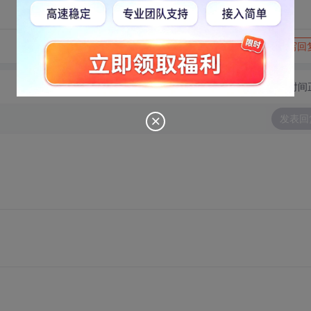
转发到动态
举报
写回
切换为时间
发表回