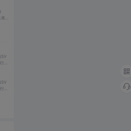
数
出准确
常方
SV
行np
项目
SV
行np
项目