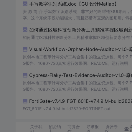
手写数字识别系统.doc【GUI设计Matlab】
资 源 简 介 手写数字识别系统，非常好的啊!带有GUI界面
字。这个系统不仅功能强大，而且还带有直观的图形用户界面
的识别结果。这个系统可以在各种场景中使用，无论是学校
如何通过区域科技创新分析工具精准掌握区域创新要
便和实用的工具，你一定会喜欢它的！
如何通过区域科技创新分析工具精准掌握区域创新要素分布
Visual-Workflow-Orphan-Node-Auditor-v1
原创本地工程审计与分析工具合集中的独立资源包。每个ZIP
G报告、1080×720真实运行效果图、README、运行说明、功
m test验证算法，执行npm run report生成报
Cypress-Flaky-Test-Evidence-Auditor-v1
源码、Logo、官方截图、论文、生产日志或其他受限素材
原创本地工程审计与分析工具合集中的独立资源包。每个ZIP
G报告、1080×720真实运行效果图、README、运行说明、功
m test验证算法，执行npm run report生成报
FortiGate-v7.4.9-FGT-601E-v7.4.9.M-build28
源码、Logo、官方截图、论文、生产日志或其他受限素材
FGT_601E-v7.4.9.M-build2829-FORTINET.out
关于我
招贤纳
商务合
寻求报
协议专
们
士
作
道
区