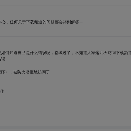
持中心，任何关于下载频道的问题都会得到解答--
我如何知道自己是什么错误呢，都试过了，不知道大家这几天访问下载频
错误
采集程序），被防火墙拒绝访问了
文件操作