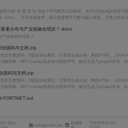
，使用方便! 详 情 说 明 用这个手写数字识别系统，你可以轻松地识别手写
（GUI），非常容易使用。你只需要将手写数字输入系统，它将立即给
、工作还是日常生活，都能为你提供快速和准确的识别服务。它是一个非
素分布与产业链融合现状？.docx
与产业链融合现状？
.0-原创源码与文档.zip
包含完整源码、3项自动化测试、可复现合成示例、离线HTML、JSON与
能清单、MIT License及原创与授权声明。解压后进入project目录，执
告，也可通过本地静态服务器打开网页。运行时零第三方依赖，不包含热点产品或开源
.0-原创源码与文档.zip
。适合前端开发、AI应用工程、测试审计和课程实践。
包含完整源码、3项自动化测试、可复现合成示例、离线HTML、JSON与
能清单、MIT License及原创与授权声明。解压后进入project目录，执
告，也可通过本地静态服务器打开网页。运行时零第三方依赖，不包含热点产品或开源
29-FORTINET.out
。适合前端开发、AI应用工程、测试审计和课程实践。
400-660-
在线客
工作时间 8:30-
kefu@csdn.net
0108
服
22:00