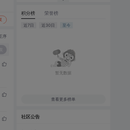
积分榜
荣誉榜
复
近7日
近30日
至今
正序
复
暂无数据
查看更多榜单
社区公告